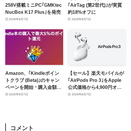
258V搭載ミニPC｢GMKtec
｢AirTag (第2世代)｣が実質
NucBox K17 Plus｣を発売
約18%オフに
2026年8月7日
2026年8月7日
Amazon、｢Kindleポイン
【セール】楽天モバイルが
トクラブ (Beta)｣のキャン
｢AirPods Pro 3｣をApple
ペーンを開始 ｰ 購入金額に
公式価格から4,900円オフ
応じて来月のポイント還元
で販売中
2026年8月7日
2026年8月7日
率アップ
コメント