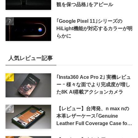
観を保つ品格｣をアピール
｢Google Pixel 11｣シリーズの
HiLight機能が対応するカラーが明
らかに
人気レビュー記事
｢Insta360 Ace Pro 2｣ 実機レビュ
ー ｰ 様々な面でより完成度が増し
た8K AI搭載アクションカメラ
【レビュー】台湾発、n max nの
本革レザーケース｢Genuine
Leather Full Coverage Case for
iPhone 16 Pro｣