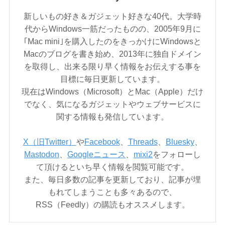
新しいもの好き＆ガジェット好きな40代。大学時
代からWindows一筋だったものの、2005年9月に
｢Mac mini｣を購入したのをきっかけにWindowsと
Macのブログを書き始め、2013年に独自ドメイン
を取得し、出来る限り早く情報をお伝えする事を
目標に毎日更新しています。
現在はWindows（Microsoft）とMac（Apple）だけ
でなく、気になるガジェットやウェブサービスに
関する情報も発信しています。
X（旧Twitter）
や
Facebook
、
Threads
、
Bluesky
、
Mastodon
、
Googleニュース
、
mixi2
をフォローし
て頂けるといち早く情報を閲覧可能です。
また、毎日多数の記事を更新しており、記事が埋
もれてしまうことも多々あるので、
RSS（Feedly）の購読もオススメします。