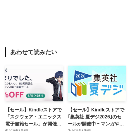
あわせて読みたい
【セール】Kindleストアで
【セール】Kindleストアで
「スクウェア・エニックス
｢集英社 夏デジ2026｣のセ
電子書籍セール」が開催中
ールが開催中 ｰ マンガや写
ｰ コミックやゲーム関連書
真集など1,000冊以上が
2026年8月8日
2026年8月8日