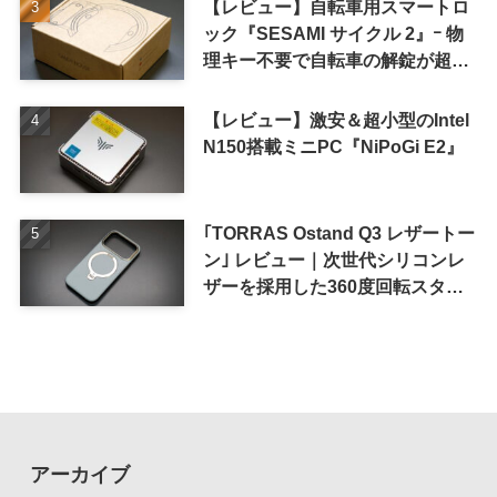
【レビュー】自転車用スマートロ
ック『SESAMI サイクル 2』ｰ 物
理キー不要で自転車の解錠が超簡
単に
【レビュー】激安＆超小型のIntel
N150搭載ミニPC『NiPoGi E2』
｢TORRAS Ostand Q3 レザートー
ン｣ レビュー｜次世代シリコンレ
ザーを採用した360度回転スタン
ド搭載ケース
アーカイブ