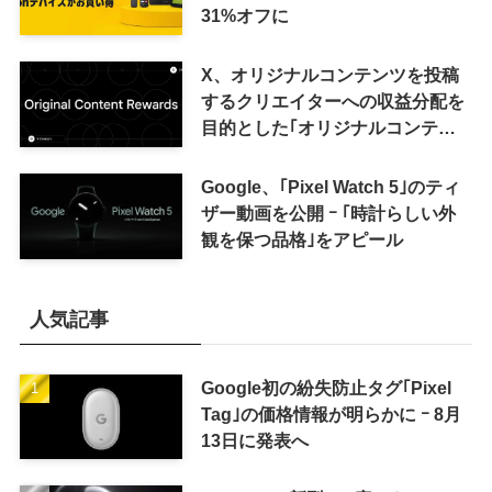
31%オフに
X、オリジナルコンテンツを投稿
するクリエイターへの収益分配を
目的とした｢オリジナルコンテン
ツ報酬プログラム｣を導入へ ｰ 従
来の｢収益分配｣は廃止
Google、｢Pixel Watch 5｣のティ
ザー動画を公開 ｰ ｢時計らしい外
観を保つ品格｣をアピール
人気記事
Google初の紛失防止タグ｢Pixel
Tag｣の価格情報が明らかに ｰ 8月
13日に発表へ