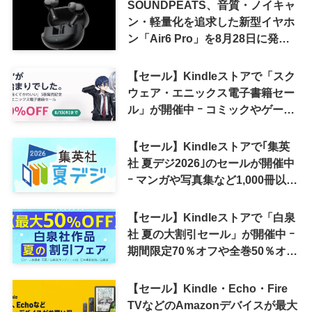
SOUNDPEATS、音質・ノイキャ
ン・軽量化を追求した新型イヤホ
ン「Air6 Pro」を8月28日に発売
へ
【セール】Kindleストアで「スク
ウェア・エニックス電子書籍セー
ル」が開催中 ｰ コミックやゲーム
関連書籍などが最大50％オフに
【セール】Kindleストアで｢集英
社 夏デジ2026｣のセールが開催中
ｰ マンガや写真集など1,000冊以上
が30％ポイント還元に
【セール】Kindleストアで「白泉
社 夏の大割引セール」が開催中 ｰ
期間限定70％オフや全巻50％オフ
など
【セール】Kindle・Echo・Fire
TVなどのAmazonデバイスが最大