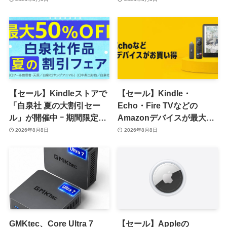
籍などが最大50％オフに
30％ポイント還元に
【セール】Kindleストアで
【セール】Kindle・
「白泉社 夏の大割引セー
Echo・Fire TVなどの
ル」が開催中 ｰ 期間限定
Amazonデバイスが最大
70％オフや全巻50％オフな
31%オフに
2026年8月8日
2026年8月8日
ど
GMKtec、Core Ultra 7
【セール】Appleの