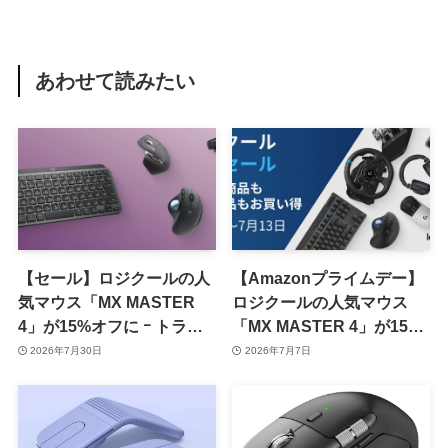
あわせて読みたい
【セール】ロジクールの人
【Amazonプライムデー】
気マウス「MX MASTER
ロジクールの人気マウス
4」が15%オフに ｰ トラッ
「MX MASTER 4」が15%
クボールマウスやキーボー
オフに ｰ トラックボールマ
2026年7月30日
2026年7月7日
ドなども対象
ウスやキーボードなども対
象