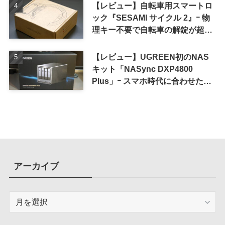
【レビュー】自転車用スマートロ
ック『SESAMI サイクル 2』ｰ 物
理キー不要で自転車の解錠が超簡
単に
【レビュー】UGREEN初のNAS
キット「NASync DXP4800
Plus」ｰ スマホ時代に合わせた設
計で、写真や動画によるスマホの
容量圧迫問題も解決
アーカイブ
ア
ー
カ