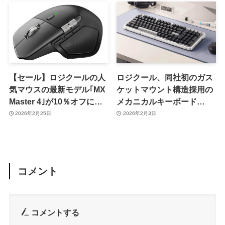
セール対象に
【セール】ロジクールの人
ロジクール、同社初のガス
気マウスの最新モデル｢MX
ケットマウント構造採用の
Master 4｣が10％オフに｜
メカニカルキーボード
Amazonでロジクール製品
「Alto Keys K98M」を2月
2026年2月25日
2026年2月3日
のセールが開催中
26日に発売へ
コメント
コメントする