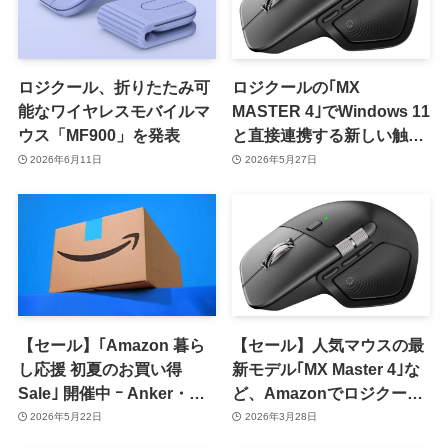
ロジクール、折りたたみ可
ロジクールの｢MX
能なワイヤレスモバイルマ
MASTER 4｣でWindows 11
ウス「MF900」を発表
と直接連携する新しい触覚
フィードバック機能が利用
2026年6月11日
2026年5月27日
可能に ｰ 12％オフセールも
開催中
【セール】｢Amazon 暮ら
【セール】人気マウスの最
し応援 初夏のお買い得
新モデル｢MX Master 4｣な
Sale｣ 開催中 ｰ Anker・
ど、Amazonでロジクール
SwitchBot・ロジクール・
製品のセールが開催中
2026年5月22日
2026年3月28日
Belkinなどの多数の製品が