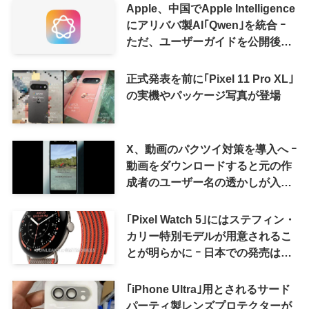
Apple、中国でApple Intelligence
にアリババ製AI｢Qwen｣を統合 ｰ
ただ、ユーザーガイドを公開後に
削除
正式発表を前に｢Pixel 11 Pro XL｣
の実機やパッケージ写真が登場
X、動画のパクツイ対策を導入へ ｰ
動画をダウンロードすると元の作
成者のユーザー名の透かしが入る
ように
｢Pixel Watch 5｣にはステフィン・
カリー特別モデルが用意されるこ
とが明らかに ｰ 日本での発売は期
待しない方が良さそう
｢iPhone Ultra｣用とされるサード
パーティ製レンズプロテクターが