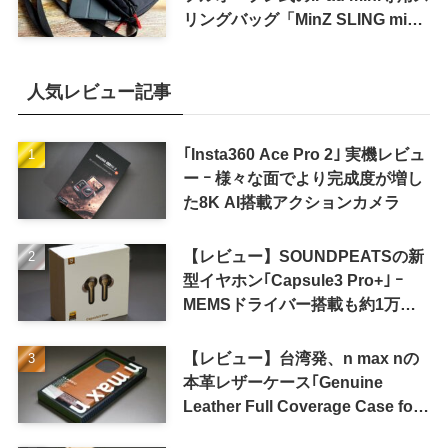
リングバッグ「MinZ SLING mini
for iPad mini」発売
人気レビュー記事
｢Insta360 Ace Pro 2｣ 実機レビュ
ー ｰ 様々な面でより完成度が増し
た8K AI搭載アクションカメラ
【レビュー】SOUNDPEATSの新
型イヤホン｢Capsule3 Pro+｣ ｰ
MEMSドライバー搭載も約1万円
の高コスパが特徴
【レビュー】台湾発、n max nの
本革レザーケース｢Genuine
Leather Full Coverage Case for
iPhone 16 Pro｣