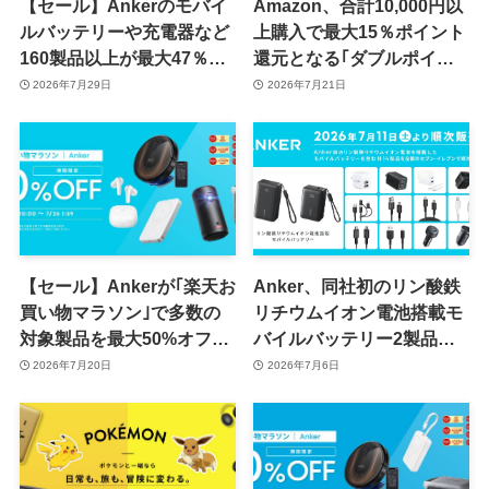
【セール】Ankerのモバイ
Amazon、合計10,000円以
ルバッテリーや充電器など
上購入で最大15％ポイント
160製品以上が最大47％オ
還元となる｢ダブルポイン
フに
ト Rush｣キャンペーンを開
2026年7月29日
2026年7月21日
催中 ｰ Anker製品が複数対
象に
【セール】Ankerが｢楽天お
Anker、同社初のリン酸鉄
買い物マラソン｣で多数の
リチウムイオン電池搭載モ
対象製品を最大50%オフで
バイルバッテリー2製品を
販売するセールを開催中
含む14製品をセブン-イレ
2026年7月20日
2026年7月6日
（7月26日まで）
ブンで販売へ