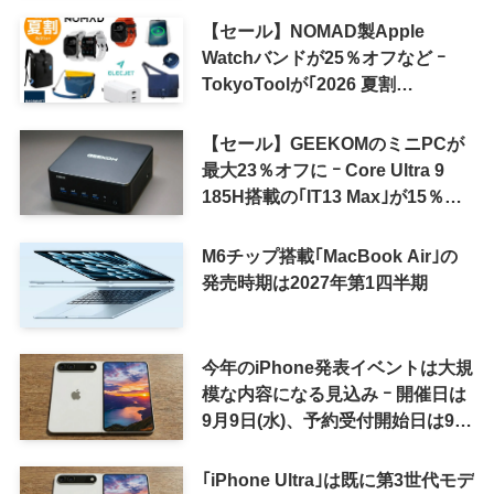
【セール】NOMAD製Apple
Watchバンドが25％オフなど ｰ
TokyoToolが｢2026 夏割
SUMMER SALE｣を開催中
【セール】GEEKOMのミニPCが
最大23％オフに ｰ Core Ultra 9
185H搭載の｢IT13 Max｣が15％オ
フなど
M6チップ搭載｢MacBook Air｣の
発売時期は2027年第1四半期
今年のiPhone発表イベントは大規
模な内容になる見込み ｰ 開催日は
9月9日(水)、予約受付開始日は9月
12日(土)の予想
｢iPhone Ultra｣は既に第3世代モデ