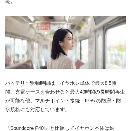
能。
バッテリー駆動時間は、イヤホン単体で最⼤8.5時
間、充電ケースを合わせると最⼤40時間の⻑時間再⽣
が可能な他、マルチポイント接続、IP55 の防塵・防
⽔規格にも対応しています。
「Soundcore P40i」と⽐較してイヤホン本体は約