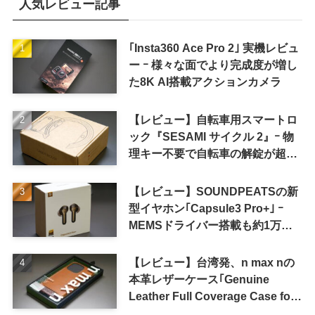
人気レビュー記事
｢Insta360 Ace Pro 2｣ 実機レビュ
ー ｰ 様々な面でより完成度が増し
た8K AI搭載アクションカメラ
【レビュー】自転車用スマートロ
ック『SESAMI サイクル 2』ｰ 物
理キー不要で自転車の解錠が超簡
単に
【レビュー】SOUNDPEATSの新
型イヤホン｢Capsule3 Pro+｣ ｰ
MEMSドライバー搭載も約1万円
の高コスパが特徴
【レビュー】台湾発、n max nの
本革レザーケース｢Genuine
Leather Full Coverage Case for
iPhone 16 Pro｣