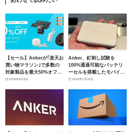
【セール】Ankerが｢楽天お
Anker、釘刺し試験を
買い物マラソン｣で多数の
100%通過可能なバッテリ
対象製品を最大50%オフで
ーセルを搭載したモバイル
販売するセールを開催中
バッテリー｢Anker Nano
2026年8月4日
2026年7月30日
（8月11日まで）
Power Bank (MagGo,
Plus)｣の一般販売を開始