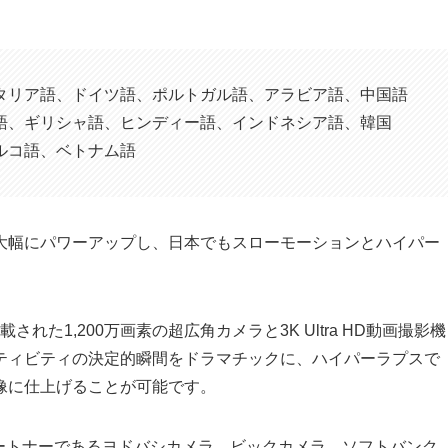
タリア語、ドイツ語、ポルトガル語、アラビア語、中国語
語、ギリシャ語、ヒンディー語、インドネシア語、韓国
ルコ語、ベトナム語
大幅にパワーアップし、日本でもスローモーションとハイパー
ta」に搭載された1,200万画素の超広角カメラと3K Ultra HD動画撮影機
ティビティの決定的瞬間をドラマチックに、ハイパーラプスで
像に仕上げることが可能です。
売パートナーであるヨドバシカメラ、ビックカメラ、ソフトバンク