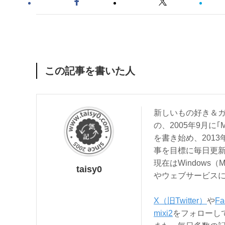
この記事を書いた人
新しいもの好き＆ガ
の、2005年9月に｢
を書き始め、201
事を目標に毎日更
現在はWindows（
taisy0
やウェブサービス
X（旧Twitter）
や
Fa
mixi2
をフォローし