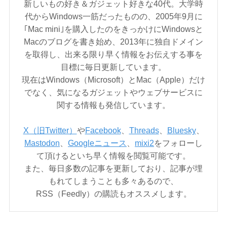
新しいもの好き＆ガジェット好きな40代。大学時
代からWindows一筋だったものの、2005年9月に
｢Mac mini｣を購入したのをきっかけにWindowsと
Macのブログを書き始め、2013年に独自ドメイン
を取得し、出来る限り早く情報をお伝えする事を
目標に毎日更新しています。
現在はWindows（Microsoft）とMac（Apple）だけ
でなく、気になるガジェットやウェブサービスに
関する情報も発信しています。
X（旧Twitter）
や
Facebook
、
Threads
、
Bluesky
、
Mastodon
、
Googleニュース
、
mixi2
をフォローし
て頂けるといち早く情報を閲覧可能です。
また、毎日多数の記事を更新しており、記事が埋
もれてしまうことも多々あるので、
RSS（Feedly）の購読もオススメします。