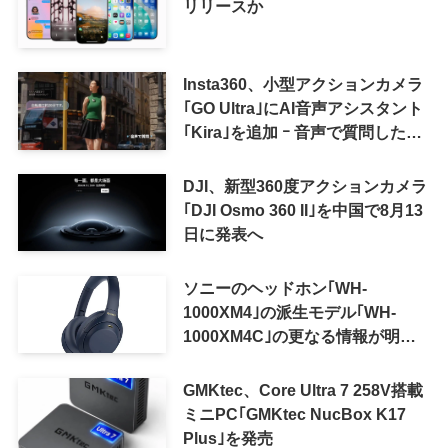
リリースか
Insta360、小型アクションカメラ
｢GO Ultra｣にAI音声アシスタント
｢Kira｣を追加 ｰ 音声で質問した
り、リアルタイム翻訳などが利用
可能に
DJI、新型360度アクションカメラ
｢DJI Osmo 360 II｣を中国で8月13
日に発表へ
ソニーのヘッドホン｢WH-
1000XM4｣の派生モデル｢WH-
1000XM4C｣の更なる情報が明ら
かに
GMKtec、Core Ultra 7 258V搭載
ミニPC｢GMKtec NucBox K17
Plus｣を発売