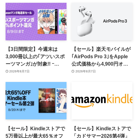
【3日間限定】今週末は
【セール】楽天モバイルが
3,000冊以上の｢アツいスポ
｢AirPods Pro 3｣をApple
ーツマンガ｣が対象!! ｰ
公式価格から4,900円オフ
｢Amazonマンガ毎週末セ
で販売中
2026年8月7日
2026年8月7日
ール｣がスタート
【セール】Kindleストアで
【セール】Kindleストアで
5万冊以上が最大65％オフ
「カドサマー2026第4弾」