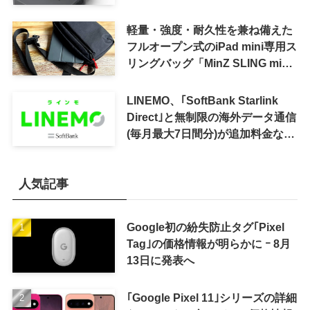
軽量・強度・耐久性を兼ね備えた
フルオープン式のiPad mini専用ス
リングバッグ「MinZ SLING mini
for iPad mini」発売
LINEMO、｢SoftBank Starlink
Direct｣と無制限の海外データ通信
(毎月最大7日間分)が追加料金なし
で利用可能に
人気記事
Google初の紛失防止タグ｢Pixel
Tag｣の価格情報が明らかに ｰ 8月
13日に発表へ
｢Google Pixel 11｣シリーズの詳細