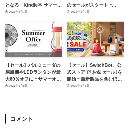
となる「Kindle本 サマーセ
のセールがスタート ｰ
ール第2弾」がスタート
KADOKAWAのKindle本
2026年8月7日
2026年8月7日
7,000冊以上が最大50％オ
フに
【セール】バルミューダの
【セール】SwitchBot、公
扇風機やLEDランタンが最
式ストアで｢お盆セール｣を
大60％オフに ｰ サマーオフ
開始 ｰ 最新製品を含むほぼ
ァーのセール開催中
全品が最大54％オフに
2026年8月5日
2026年8月5日
コメント