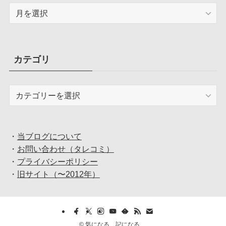
ア
ー
カ
イ
ブ
カテゴリ
カ
テ
ゴ
リ
・
当ブログについて
・
お問い合わせ（タレコミ）
・
プライバシーポリシー
・
旧サイト（〜2012年）
©
気になる、記になる….