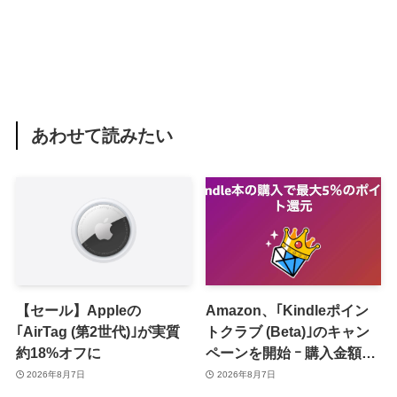
あわせて読みたい
【セール】Appleの
Amazon、｢Kindleポイン
｢AirTag (第2世代)｣が実質
トクラブ (Beta)｣のキャン
約18%オフに
ペーンを開始 ｰ 購入金額に
応じて来月のポイント還元
2026年8月7日
2026年8月7日
率アップ