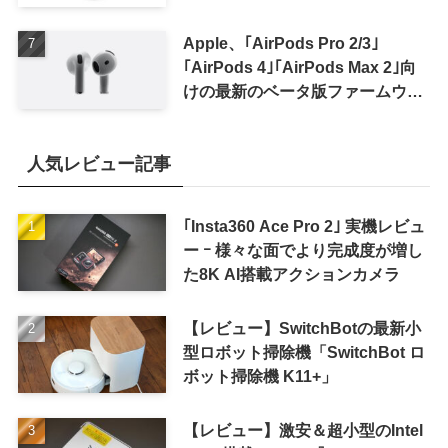
Apple、｢AirPods Pro 2/3｣
｢AirPods 4｣｢AirPods Max 2｣向
けの最新のベータ版ファームウェ
ア｢9A5336b｣を提供開始
人気レビュー記事
｢Insta360 Ace Pro 2｣ 実機レビュ
ー ｰ 様々な面でより完成度が増し
た8K AI搭載アクションカメラ
【レビュー】SwitchBotの最新小
型ロボット掃除機「SwitchBot ロ
ボット掃除機 K11+」
【レビュー】激安＆超小型のIntel