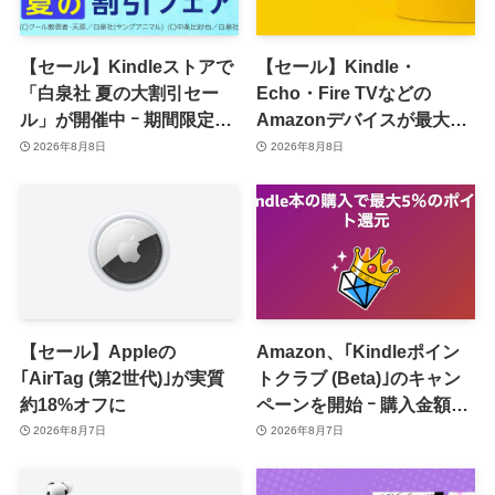
【セール】Kindleストアで
【セール】Kindle・
「白泉社 夏の大割引セー
Echo・Fire TVなどの
ル」が開催中 ｰ 期間限定
Amazonデバイスが最大
70％オフや全巻50％オフな
31%オフに
2026年8月8日
2026年8月8日
ど
【セール】Appleの
Amazon、｢Kindleポイン
｢AirTag (第2世代)｣が実質
トクラブ (Beta)｣のキャン
約18%オフに
ペーンを開始 ｰ 購入金額に
応じて来月のポイント還元
2026年8月7日
2026年8月7日
率アップ