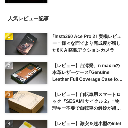
人気レビュー記事
｢Insta360 Ace Pro 2｣ 実機レビュ
ー ｰ 様々な面でより完成度が増し
た8K AI搭載アクションカメラ
【レビュー】台湾発、n max nの
本革レザーケース｢Genuine
Leather Full Coverage Case for
iPhone 16 Pro｣
【レビュー】自転車用スマートロ
ック『SESAMI サイクル 2』ｰ 物
理キー不要で自転車の解錠が超簡
単に
【レビュー】激安＆超小型のIntel