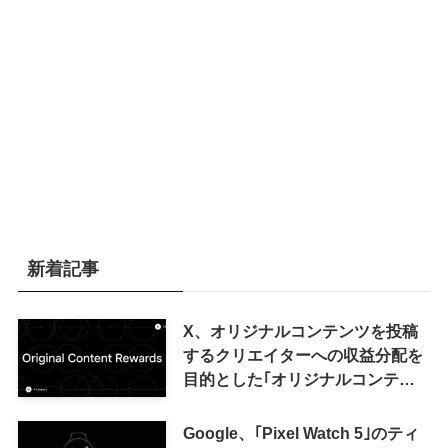
新着記事
X、オリジナルコンテンツを投稿
するクリエイターへの収益分配を
目的とした｢オリジナルコンテン
ツ報酬プログラム｣を導入へ ｰ 従
来の｢収益分配｣は廃止
Google、｢Pixel Watch 5｣のティ