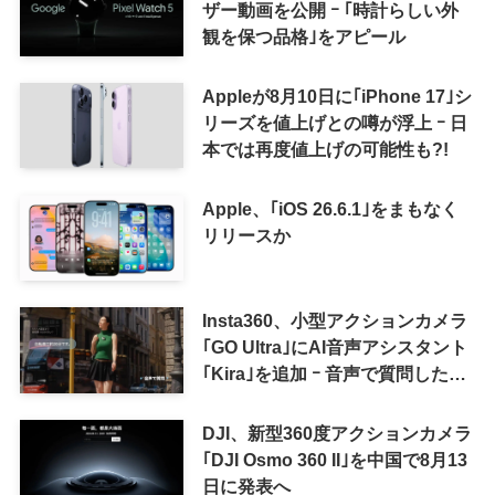
ザー動画を公開 ｰ ｢時計らしい外
観を保つ品格｣をアピール
Appleが8月10日に｢iPhone 17｣シ
リーズを値上げとの噂が浮上 ｰ 日
本では再度値上げの可能性も?!
Apple、｢iOS 26.6.1｣をまもなく
リリースか
Insta360、小型アクションカメラ
｢GO Ultra｣にAI音声アシスタント
｢Kira｣を追加 ｰ 音声で質問した
り、リアルタイム翻訳などが利用
可能に
DJI、新型360度アクションカメラ
｢DJI Osmo 360 II｣を中国で8月13
日に発表へ