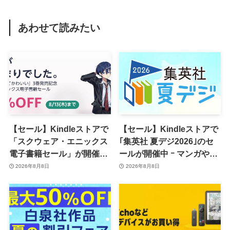
あわせて読みたい
【セール】Kindleストアで
【セール】Kindleストアで
「スクウェア・エニックス
｢集英社 夏デジ2026｣のセ
電子書籍セール」が開催中
ールが開催中 ｰ マンガや写
ｰ コミックやゲーム関連書
真集など1,000冊以上が
2026年8月8日
2026年8月8日
籍などが最大50％オフに
30％ポイント還元に