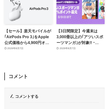
【セール】楽天モバイルが
【3日間限定】今週末は
｢AirPods Pro 3｣をApple
3,000冊以上の｢アツいスポ
公式価格から4,900円オフ
ーツマンガ｣が対象!! ｰ
で販売中
｢Amazonマンガ毎週末セ
2026年8月7日
2026年8月7日
ール｣がスタート
コメント
コメントする