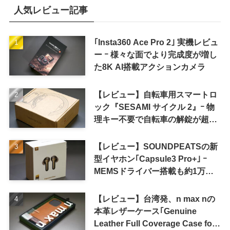
人気レビュー記事
｢Insta360 Ace Pro 2｣ 実機レビュ
ー ｰ 様々な面でより完成度が増し
た8K AI搭載アクションカメラ
【レビュー】自転車用スマートロ
ック『SESAMI サイクル 2』ｰ 物
理キー不要で自転車の解錠が超簡
単に
【レビュー】SOUNDPEATSの新
型イヤホン｢Capsule3 Pro+｣ ｰ
MEMSドライバー搭載も約1万円
の高コスパが特徴
【レビュー】台湾発、n max nの
本革レザーケース｢Genuine
Leather Full Coverage Case for