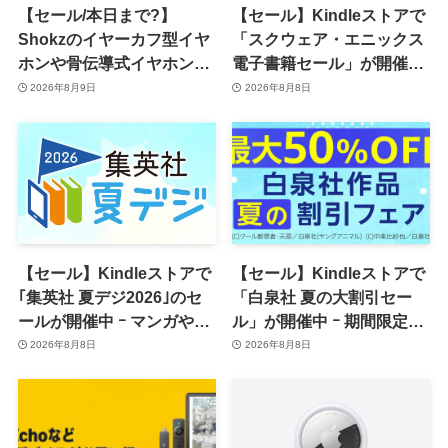
【セール/本日まで?】
【セール】Kindleストアで
Shokzのイヤーカフ型イヤ
「スクウェア・エニックス
ホンや骨伝導式イヤホンが
電子書籍セール」が開催中
一律10％のポイント還元に
ｰ コミックやゲーム関連書
2026年8月9日
2026年8月8日
籍などが最大50％オフに
【セール】Kindleストアで
【セール】Kindleストアで
｢集英社 夏デジ2026｣のセ
「白泉社 夏の大割引セー
ールが開催中 ｰ マンガや写
ル」が開催中 ｰ 期間限定
真集など1,000冊以上が
70％オフや全巻50％オフな
2026年8月8日
2026年8月8日
30％ポイント還元に
ど