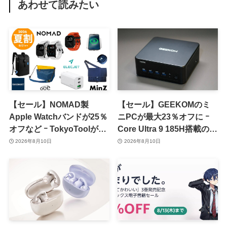
あわせて読みたい
【セール】NOMAD製
【セール】GEEKOMのミ
Apple Watchバンドが25％
ニPCが最大23％オフに ｰ
オフなど ｰ TokyoToolが
Core Ultra 9 185H搭載の
｢2026 夏割 SUMMER
｢IT13 Max｣が15％オフなど
2026年8月10日
2026年8月10日
SALE｣を開催中