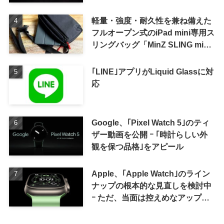
軽量・強度・耐久性を兼ね備えた
フルオープン式のiPad mini専用ス
リングバッグ「MinZ SLING mini
for iPad mini」発売
｢LINE｣アプリがLiquid Glassに対
応
Google、｢Pixel Watch 5｣のティ
ザー動画を公開 ｰ ｢時計らしい外
観を保つ品格｣をアピール
Apple、｢Apple Watch｣のライン
ナップの根本的な見直しを検討中
ｰ ただ、当面は控えめなアップグ
レードが続く見通し