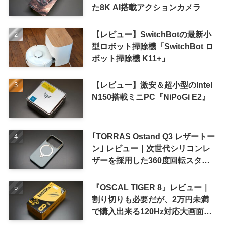
た8K AI搭載アクションカメラ
【レビュー】SwitchBotの最新小
型ロボット掃除機「SwitchBot ロ
ボット掃除機 K11+」
【レビュー】激安＆超小型のIntel
N150搭載ミニPC『NiPoGi E2』
｢TORRAS Ostand Q3 レザートー
ン｣ レビュー｜次世代シリコンレ
ザーを採用した360度回転スタン
ド搭載ケース
『OSCAL TIGER 8』レビュー｜
割り切りも必要だが、2万円未満
で購入出来る120Hz対応大画面ス
マホ