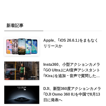
新着記事
Apple、｢iOS 26.6.1｣をまもなく
リリースか
Insta360、小型アクションカメラ
｢GO Ultra｣にAI音声アシスタント
｢Kira｣を追加 ｰ 音声で質問した
り、リアルタイム翻訳などが利用
可能に
DJI、新型360度アクションカメラ
｢DJI Osmo 360 II｣を中国で8月13
日に発表へ