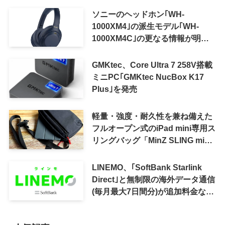
ソニーのヘッドホン｢WH-
1000XM4｣の派生モデル｢WH-
1000XM4C｣の更なる情報が明ら
かに
GMKtec、Core Ultra 7 258V搭載
ミニPC｢GMKtec NucBox K17
Plus｣を発売
軽量・強度・耐久性を兼ね備えた
フルオープン式のiPad mini専用ス
リングバッグ「MinZ SLING mini
for iPad mini」発売
LINEMO、｢SoftBank Starlink
Direct｣と無制限の海外データ通信
(毎月最大7日間分)が追加料金なし
で利用可能に