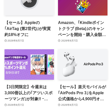
【セール】Appleの
Amazon、｢Kindleポイン
｢AirTag (第2世代)｣が実質
トクラブ (Beta)｣のキャン
約18%オフに
ペーンを開始 ｰ 購入金額に
応じて来月のポイント還元
2026年8月7日
2026年8月7日
率アップ
【3日間限定】今週末は
【セール】楽天モバイルが
3,000冊以上の｢アツいスポ
｢AirPods Pro 3｣をApple
ーツマンガ｣が対象!! ｰ
公式価格から4,900円オフ
｢Amazonマンガ毎週末セ
で販売中
2026年8月7日
2026年8月7日
ール｣がスタート