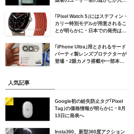
ように
｢Pixel Watch 5｣にはステフィン・
カリー特別モデルが用意されるこ
とが明らかに ｰ 日本での発売は期
待しない方が良さそう
｢iPhone Ultra｣用とされるサード
パーティ製レンズプロテクターが
登場 ｰ 2眼カメラ搭載や一部本体
カラーを示唆
人気記事
Google初の紛失防止タグ｢Pixel
Tag｣の価格情報が明らかに ｰ 8月
13日に発表へ
Insta360、新型360度アクション