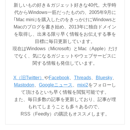
新しいもの好き＆ガジェット好きな40代。大学時
代からWindows一筋だったものの、2005年9月に
｢Mac mini｣を購入したのをきっかけにWindowsと
Macのブログを書き始め、2013年に独自ドメイン
を取得し、出来る限り早く情報をお伝えする事を
目標に毎日更新しています。
現在はWindows（Microsoft）とMac（Apple）だけ
でなく、気になるガジェットやウェブサービスに
関する情報も発信しています。
X（旧Twitter）
や
Facebook
、
Threads
、
Bluesky
、
Mastodon
、
Googleニュース
、
mixi2
をフォローし
て頂けるといち早く情報を閲覧可能です。
また、毎日多数の記事を更新しており、記事が埋
もれてしまうことも多々あるので、
RSS（Feedly）の購読もオススメします。