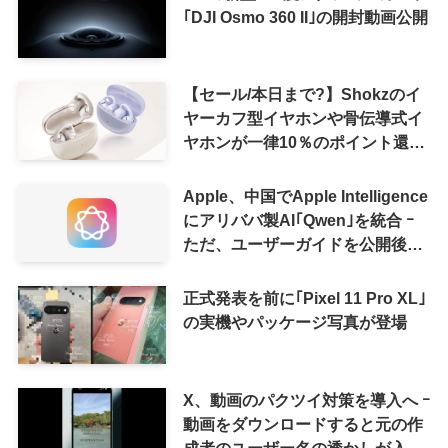
｢DJI Osmo 360 II｣の開封動画公開
【セール/本日まで?】Shokzのイ
ヤーカフ型イヤホンや骨伝導式イ
ヤホンが一律10％のポイント還元
に
Apple、中国でApple Intelligence
にアリババ製AI｢Qwen｣を統合 ｰ
ただ、ユーザーガイドを公開後に
削除
正式発表を前に｢Pixel 11 Pro XL｣
の実機やパッケージ写真が登場
X、動画のパクツイ対策を導入へ ｰ
動画をダウンロードすると元の作
成者のユーザー名の透かしが入る