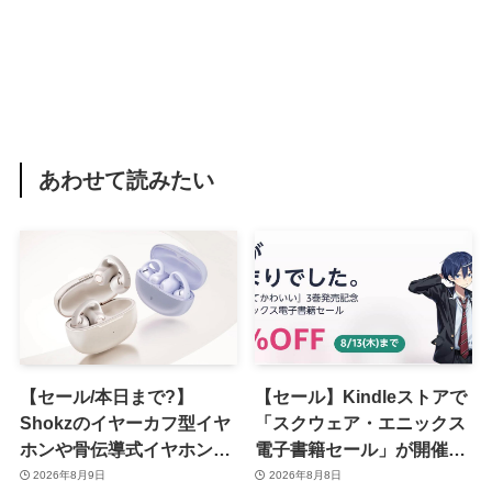
あわせて読みたい
【セール/本日まで?】
【セール】Kindleストアで
Shokzのイヤーカフ型イヤ
「スクウェア・エニックス
ホンや骨伝導式イヤホンが
電子書籍セール」が開催中
一律10％のポイント還元に
ｰ コミックやゲーム関連書
2026年8月9日
2026年8月8日