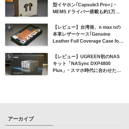
型イヤホン｢Capsule3 Pro+｣ ｰ
MEMSドライバー搭載も約1万円
の高コスパが特徴
【レビュー】台湾発、n max nの
本革レザーケース｢Genuine
Leather Full Coverage Case for
iPhone 16 Pro｣
【レビュー】UGREEN初のNAS
キット「NASync DXP4800
Plus」ｰ スマホ時代に合わせた設
計で、写真や動画によるスマホの
容量圧迫問題も解決
アーカイブ