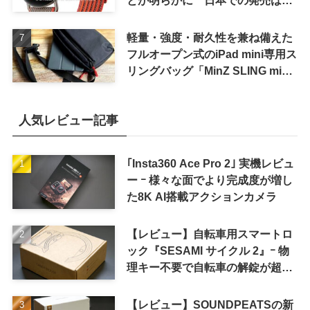
待しない方が良さそう
軽量・強度・耐久性を兼ね備えた
フルオープン式のiPad mini専用ス
リングバッグ「MinZ SLING mini
for iPad mini」発売
人気レビュー記事
｢Insta360 Ace Pro 2｣ 実機レビュ
ー ｰ 様々な面でより完成度が増し
た8K AI搭載アクションカメラ
【レビュー】自転車用スマートロ
ック『SESAMI サイクル 2』ｰ 物
理キー不要で自転車の解錠が超簡
単に
【レビュー】SOUNDPEATSの新