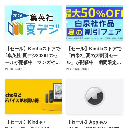
籍などが最大50％オフに
【セール】Kindleストアで
【セール】Kindleストアで
｢集英社 夏デジ2026｣のセ
「白泉社 夏の大割引セー
ールが開催中 ｰ マンガや写
ル」が開催中 ｰ 期間限定
真集など1,000冊以上が
70％オフや全巻50％オフな
2026年8月8日
2026年8月8日
30％ポイント還元に
ど
【セール】Kindle・
【セール】Appleの