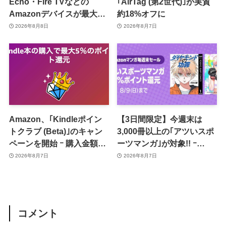
Echo・Fire TVなどの
｢AirTag (第2世代)｣が実質
Amazonデバイスが最大
約18%オフに
31%オフに
2026年8月8日
2026年8月7日
Amazon、｢Kindleポイン
【3日間限定】今週末は
トクラブ (Beta)｣のキャン
3,000冊以上の｢アツいスポ
ペーンを開始 ｰ 購入金額に
ーツマンガ｣が対象!! ｰ
応じて来月のポイント還元
｢Amazonマンガ毎週末セ
2026年8月7日
2026年8月7日
率アップ
ール｣がスタート
コメント