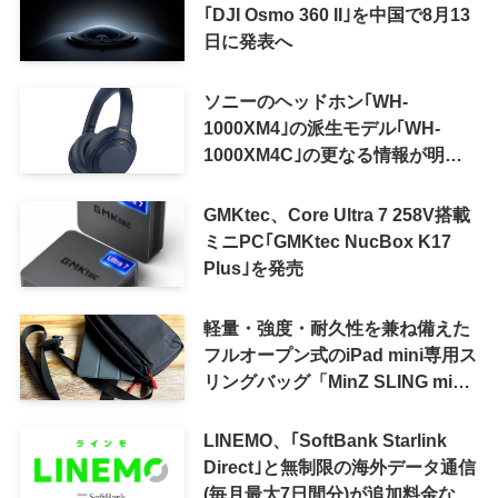
｢DJI Osmo 360 II｣を中国で8月13
日に発表へ
ソニーのヘッドホン｢WH-
1000XM4｣の派生モデル｢WH-
1000XM4C｣の更なる情報が明ら
かに
GMKtec、Core Ultra 7 258V搭載
ミニPC｢GMKtec NucBox K17
Plus｣を発売
軽量・強度・耐久性を兼ね備えた
フルオープン式のiPad mini専用ス
リングバッグ「MinZ SLING mini
for iPad mini」発売
LINEMO、｢SoftBank Starlink
Direct｣と無制限の海外データ通信
(毎月最大7日間分)が追加料金なし