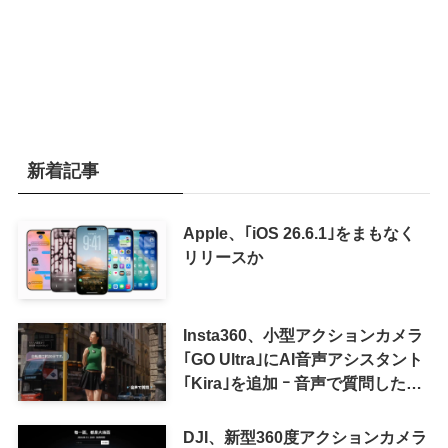
新着記事
Apple、｢iOS 26.6.1｣をまもなく
リリースか
Insta360、小型アクションカメラ
｢GO Ultra｣にAI音声アシスタント
｢Kira｣を追加 ｰ 音声で質問した
り、リアルタイム翻訳などが利用
可能に
DJI、新型360度アクションカメラ