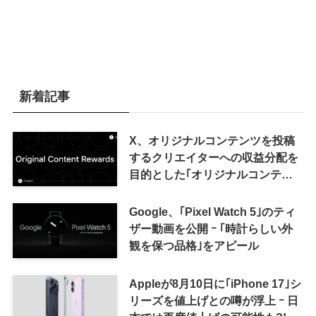
新着記事
X、オリジナルコンテンツを投稿
するクリエイターへの収益分配を
目的とした｢オリジナルコンテン
ツ報酬プログラム｣を導入へ ｰ 従
来の｢収益分配｣は廃止
Google、｢Pixel Watch 5｣のティ
ザー動画を公開 ｰ ｢時計らしい外
観を保つ品格｣をアピール
Appleが8月10日に｢iPhone 17｣シ
リーズを値上げとの噂が浮上 ｰ 日