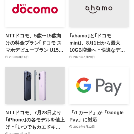
NTTドコモ、5歳〜15歳向
｢ahamo｣と｢ドコモ
けの料金プラン｢ドコモ ス
mini｣、8月1日から最大
マホデビュープラン U15｣
10GB増量へ ｰ 快適なデー
を発表 ｰ その家族がおトク
タ通信体験とユーザーの体
2026年8月6日
2026年7月29日
になる｢ドコモ 親子割｣も
感変化の把握が目的
NTTドコモ、7月28日より
「d カード」が「Google
｢iPhone｣の各モデルを値上
Pay」に対応
げ ｰ ｢いつでもカエドキプ
2026年6月12日
ログラム｣適用時の残価も
2026年7月24日