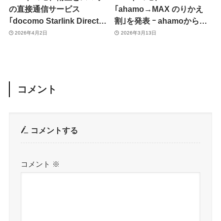
の直接通信サービス
｢ahamo→MAX のりかえ
｢docomo Starlink Direct｣
割｣を発表 ｰ ahamoからの
を4月27日より提供開始 ｰ
プラン変更で｢ドコモ
2026年4月2日
2026年3月13日
ahamoも対象で当面は無料
MAX｣｢ドコモ ポイ活
MAX｣の月額料金が最大12
か月間割引
コメント
コメントする
コメント
※