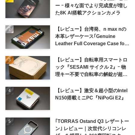
ー ｰ 様々な面でより完成度が増し
た8K AI搭載アクションカメラ
【レビュー】台湾発、n max nの
本革レザーケース｢Genuine
Leather Full Coverage Case for
iPhone 16 Pro｣
【レビュー】自転車用スマートロ
ック『SESAMI サイクル 2』ｰ 物
理キー不要で自転車の解錠が超簡
単に
【レビュー】激安＆超小型のIntel
N150搭載ミニPC『NiPoGi E2』
｢TORRAS Ostand Q3 レザートー
ン｣ レビュー｜次世代シリコンレ