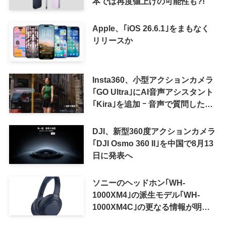
本では再度値上げの可能性も?!
Apple、｢iOS 26.6.1｣をまもなく
リリースか
Insta360、小型アクションカメラ
｢GO Ultra｣にAI音声アシスタント
｢Kira｣を追加 ｰ 音声で質問した
り、リアルタイム翻訳などが利用
可能に
DJI、新型360度アクションカメラ
｢DJI Osmo 360 II｣を中国で8月13
日に発表へ
ソニーのヘッドホン｢WH-
1000XM4｣の派生モデル｢WH-
1000XM4C｣の更なる情報が明ら
かに