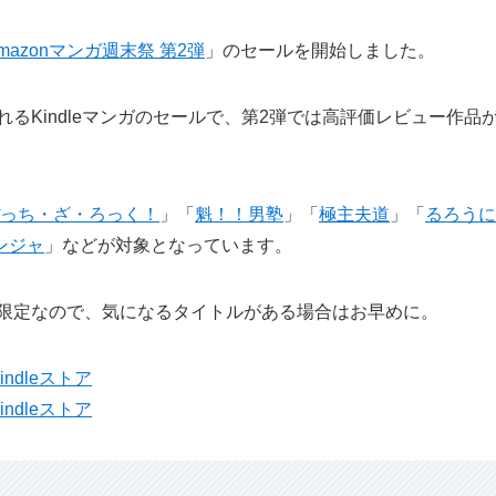
mazonマンガ週末祭 第2弾
」のセールを開始しました。
れるKindleマンガのセールで、第2弾では高評価レビュー作品
っち・ざ・ろっく！
」「
魁！！男塾
」「
極主夫道
」「
るろうに
ンジャ
」などが対象となっています。
間限定なので、気になるタイトルがある場合はお早めに。
ndleストア
ndleストア