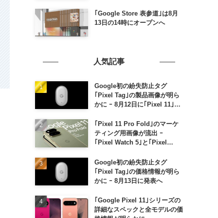
｢Google Store 表参道｣は8月
13日の14時にオープンへ
人気記事
Google初の紛失防止タグ
｢Pixel Tag｣の製品画像が明ら
かに ｰ 8月12日に｢Pixel 11｣な
どと一緒に発表か
｢Pixel 11 Pro Fold｣のマーケ
ティング用画像が流出 ｰ
｢Pixel Watch 5｣と｢Pixel
Buds Pro 2｣の新カラーの画像
も
Google初の紛失防止タグ
｢Pixel Tag｣の価格情報が明ら
かに ｰ 8月13日に発表へ
｢Google Pixel 11｣シリーズの
詳細なスペックと全モデルの価