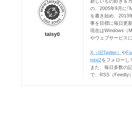
新しいもの好き＆ガ
の、2005年9月に｢
を書き始め、201
事を目標に毎日更
現在はWindows（
taisy0
やウェブサービス
X（旧Twitter）
や
Fa
mixi2
をフォローし
また、毎日多数の
で、RSS（Feed