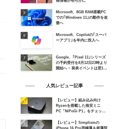
格情報が明らかに
Microsoft、8GB RAM搭載PC
での｢Windows 11｣の動作を改
善へ
Microsoft、Copilotの｢スーパ
ーアプリ｣を年内に投入へ
Google、｢Pixel 11｣シリーズ
の予約受付を8月12日23時より
開始へ ｰ 発表イベントは翌13
日午前7時〜
人気レビュー記事
【レビュー】組み込み向け
Ryzenを搭載した格安ミニ
PC「NiPoGi P1」をチェック
ｰ 1年前の同価格帯モデルより
高性能
【レビュー】Simplismの
iPhone 16 Pro用極薄＆超薄型