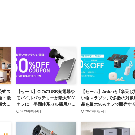
、公式ス
【セール】CIOのUSB充電器や
【セール】Ankerが｢楽天お
 ｰ 最
モバイルバッテリーが最大50%
い物マラソン｣で多数の対象
最大
オフに ｰ 半固体系セル採用バッ
品を最大50%オフで販売す
テリーやハンディファンなど最
ールを開催中（8月11日ま
2026年8月4日
2026年8月4日
新製品も対象