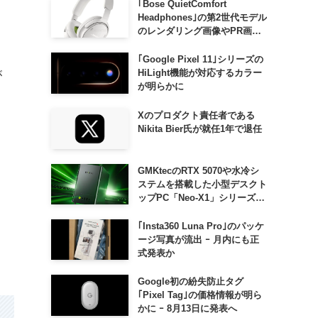
｢Bose QuietComfort
Headphones｣の第2世代モデル
のレンダリング画像やPR画像
が流出 ｰ まもなく発表か
｢Google Pixel 11｣シリーズの
HiLight機能が対応するカラー
が
が明らかに
Xのプロダクト責任者である
Nikita Bier氏が就任1年で退任
GMKtecのRTX 5070や水冷シ
ステムを搭載した小型デスクト
ップPC「Neo-X1」シリーズ、
日本でも9月中旬に発売へ
｢Insta360 Luna Pro｣のパッケ
ージ写真が流出 ｰ 月内にも正
式発表か
Google初の紛失防止タグ
｢Pixel Tag｣の価格情報が明ら
かに ｰ 8月13日に発表へ