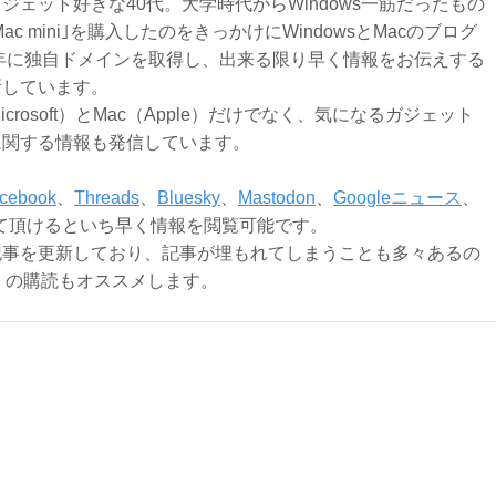
ジェット好きな40代。大学時代からWindows一筋だったもの
Mac mini｣を購入したのをきっかけにWindowsとMacのブログ
3年に独自ドメインを取得し、出来る限り早く情報をお伝えする
新しています。
Microsoft）とMac（Apple）だけでなく、気になるガジェット
に関する情報も発信しています。
cebook
、
Threads
、
Bluesky
、
Mastodon
、
Googleニュース
、
て頂けるといち早く情報を閲覧可能です。
記事を更新しており、記事が埋もれてしまうことも多々あるの
ly）の購読もオススメします。