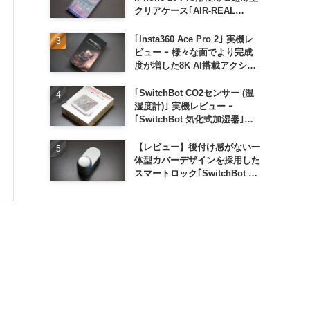
クリアケース｢AIR-REAL
INVISIBLE｣
｢Insta360 Ace Pro 2｣ 実機レ
ビュー ｰ 様々な面でより完成
度が増した8K AI搭載アクショ
ンカメラ
｢SwitchBot CO2センサー (温
湿度計)｣ 実機レビュー ｰ
｢SwitchBot 気化式加湿器｣と
の連携でオートメーション化が
便利
【レビュー】後付け感がない一
体型カバーデザインを採用した
スマートロック｢SwitchBot ロ
ック Ultra｣｜充電式バッテリ
ーも標準採用