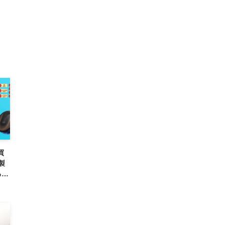
買
製
るセ
で）