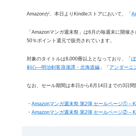
Amazonが、本日よりKindleストアにおいて、「
A
「Amazonマンガ週末祭」は6月の毎週末に開催さ
50％ポイント還元で販売されています。
対象のタイトルは8,000冊以上となっており、「
ぼ
剣心―明治剣客浪漫譚・北海道編
」「
アンダーニ
なお、セール期間は本日から6月14日までの3日
・
Amazonマンガ週末祭 第2弾 セールページ① – Ki
・
Amazonマンガ週末祭 第2弾 セールページ② – Ki