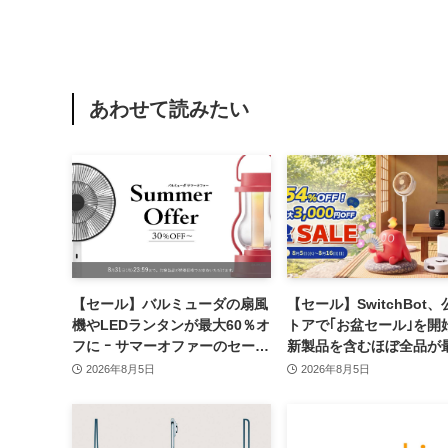
あわせて読みたい
【セール】バルミューダの扇風
【セール】SwitchBot
機やLEDランタンが最大60％オ
トアで｢お盆セール｣を開始
フに ｰ サマーオファーのセール
新製品を含むほぼ全品が
開催中
54％オフに
2026年8月5日
2026年8月5日