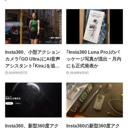
Insta360、小型アクション
｢Insta360 Luna Pro｣のパ
カメラ｢GO Ultra｣にAI音声
ッケージ写真が流出 ｰ 月内
アシスタント｢Kira｣を追加
にも正式発表か
ｰ 音声で質問したり、リア
2026年8月7日
2026年8月5日
ルタイム翻訳などが利用可
能に
Insta360、新型360度アク
Insta360の新型360度アク