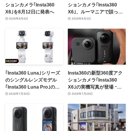
ションカメラ｢Insta360
ションカメラ｢Insta360
X6｣を8月12日に発表へ
X6｣、ルーマニアで誤って
フライング販売か ｰ 8月中
2026年8月4日
2026年8月3日
旬にも正式発表??
｢Insta360 Luna｣シリーズ
Insta360の新型360度アク
のシングルレンズモデル
ションカメラ｢Insta360
｢Insta360 Luna Pro｣のプ
X6｣の実機写真が登場 ｰ
レスレンダリング画像が流
｢X5｣との大きさ比較も
2026年7月30日
2026年7月26日
出