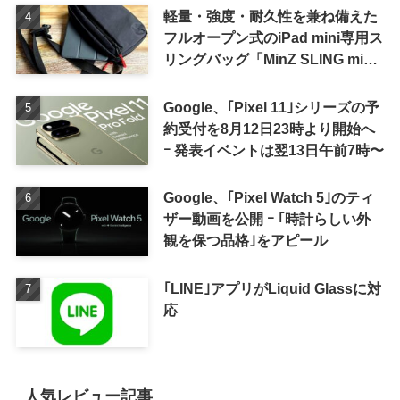
軽量・強度・耐久性を兼ね備えた
フルオープン式のiPad mini専用ス
リングバッグ「MinZ SLING mini
for iPad mini」発売
Google、｢Pixel 11｣シリーズの予
約受付を8月12日23時より開始へ
ｰ 発表イベントは翌13日午前7時〜
Google、｢Pixel Watch 5｣のティ
ザー動画を公開 ｰ ｢時計らしい外
観を保つ品格｣をアピール
｢LINE｣アプリがLiquid Glassに対
応
人気レビュー記事