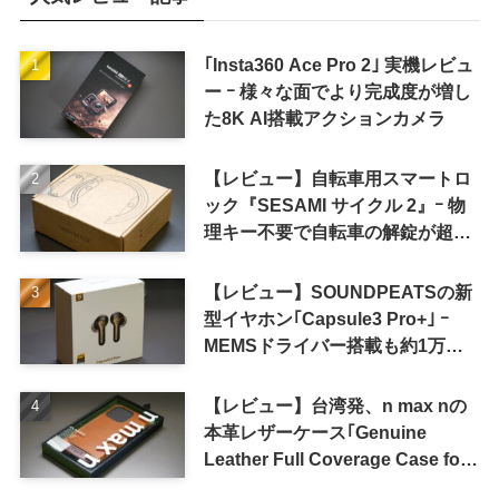
｢Insta360 Ace Pro 2｣ 実機レビュ
ー ｰ 様々な面でより完成度が増し
た8K AI搭載アクションカメラ
【レビュー】自転車用スマートロ
ック『SESAMI サイクル 2』ｰ 物
理キー不要で自転車の解錠が超簡
単に
【レビュー】SOUNDPEATSの新
型イヤホン｢Capsule3 Pro+｣ ｰ
MEMSドライバー搭載も約1万円
の高コスパが特徴
【レビュー】台湾発、n max nの
本革レザーケース｢Genuine
Leather Full Coverage Case for
iPhone 16 Pro｣