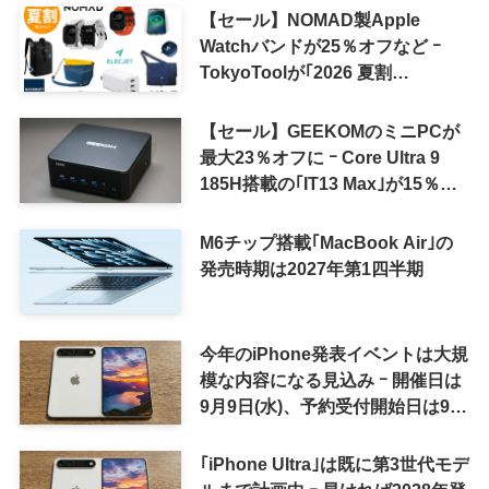
【セール】NOMAD製Apple
Watchバンドが25％オフなど ｰ
TokyoToolが｢2026 夏割
SUMMER SALE｣を開催中
【セール】GEEKOMのミニPCが
最大23％オフに ｰ Core Ultra 9
185H搭載の｢IT13 Max｣が15％オ
フなど
M6チップ搭載｢MacBook Air｣の
発売時期は2027年第1四半期
今年のiPhone発表イベントは大規
模な内容になる見込み ｰ 開催日は
9月9日(水)、予約受付開始日は9月
12日(土)の予想
｢iPhone Ultra｣は既に第3世代モデ