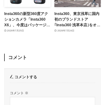
Insta360の新型360度アク
Insta360、東京浅草に国内
ションカメラ「Insta360
初のブランドストア
X6」、今度はパッケージ写
｢Insta360 浅草本店｣をオー
真が流出
プンへ ｰ オープン当日には
2026年7月25日
2026年7月24日
特別イベントも開催
コメント
コメントする
コメント
※