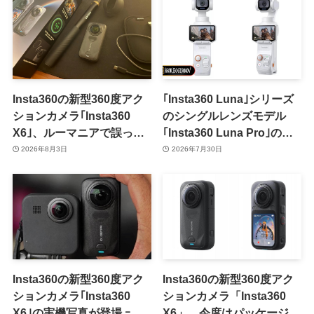
Insta360の新型360度アク
｢Insta360 Luna｣シリーズ
ションカメラ｢Insta360
のシングルレンズモデル
X6｣、ルーマニアで誤って
｢Insta360 Luna Pro｣のプ
フライング販売か ｰ 8月中
レスレンダリング画像が流
2026年8月3日
2026年7月30日
旬にも正式発表??
出
Insta360の新型360度アク
Insta360の新型360度アク
ションカメラ｢Insta360
ションカメラ「Insta360
X6｣の実機写真が登場 ｰ
X6」、今度はパッケージ写