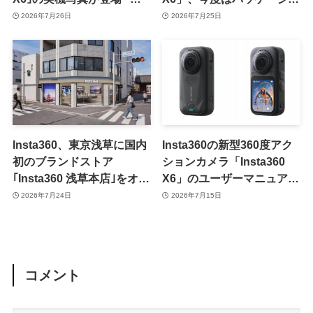
｢X5｣との大きさ比較も
真が流出
2026年7月26日
2026年7月25日
Insta360、東京浅草に国内
Insta360の新型360度アク
初のブランドストア
ションカメラ「Insta360
｢Insta360 浅草本店｣をオー
X6」のユーザーマニュアル
プンへ ｰ オープン当日には
が流出 ｰ 更なる仕様が明ら
2026年7月24日
2026年7月15日
特別イベントも開催
かに
コメント