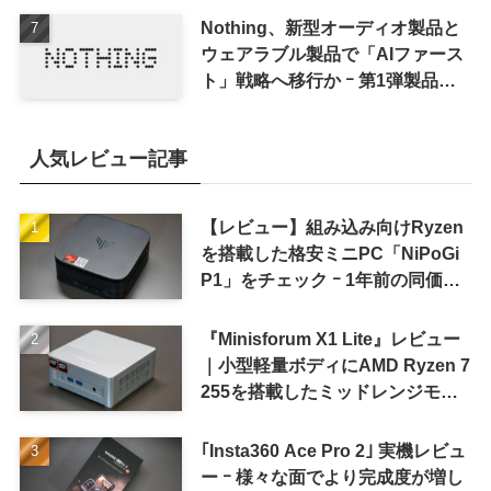
Nothing、新型オーディオ製品と
ウェアラブル製品で「AIファース
ト」戦略へ移行か ｰ 第1弾製品は
8〜9月に順次発表との情報
人気レビュー記事
【レビュー】組み込み向けRyzen
を搭載した格安ミニPC「NiPoGi
P1」をチェック ｰ 1年前の同価格
帯モデルより高性能
『Minisforum X1 Lite』レビュー
｜小型軽量ボディにAMD Ryzen 7
255を搭載したミッドレンジモデ
ル
｢Insta360 Ace Pro 2｣ 実機レビュ
ー ｰ 様々な面でより完成度が増し