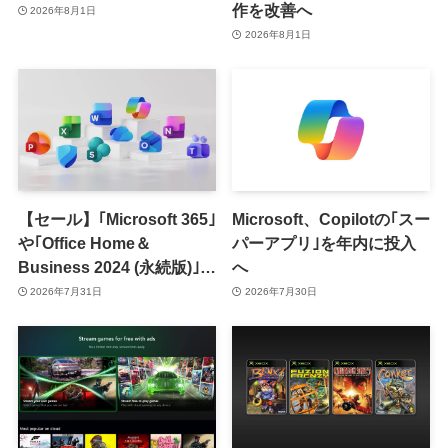
作を改善へ
2026年8月1日
2026年8月1日
【セール】｢Microsoft 365｣
Microsoft、Copilotの｢スー
や｢Office Home＆
パーアプリ｣を年内に投入
Business 2024 (永続版)｣が
へ
｢Amazon暮らし応援サマ
2026年7月31日
2026年7月30日
ーセール｣で最大12％オフ
に