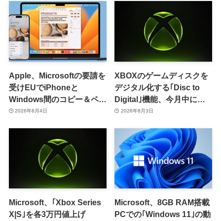
Apple、Microsoftの要請を
XBOXのゲームディスクを
受けEUでiPhoneと
デジタル化する｢Disc to
Windows間のコピー＆ペー
Digital｣機能、今月中に提
スト機能を提供へ
供開始か
2026年8月4日
2026年8月3日
Microsoft、｢Xbox Series
Microsoft、8GB RAM搭載
X|S｣を各3万円値上げ
PCでの｢Windows 11｣の動