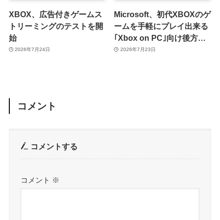
XBOX、広告付きゲームス
Microsoft、初代XBOXのゲ
トリーミングのテストを開
ームを手軽にプレイ出来る
始
｢Xbox on PC｣向け後方互
換性機能を発表
2026年7月24日
2026年7月23日
コメント
コメントする
コメント
※