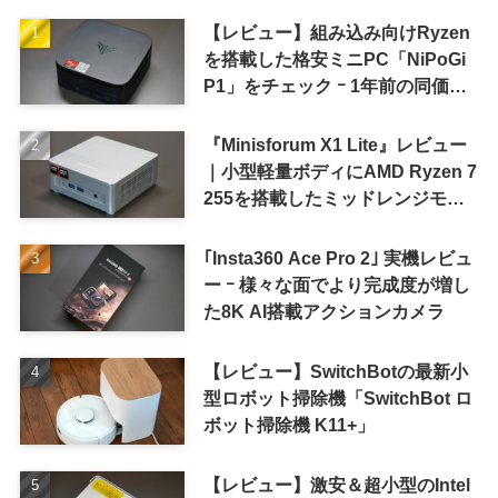
【レビュー】組み込み向けRyzen
を搭載した格安ミニPC「NiPoGi
P1」をチェック ｰ 1年前の同価格
帯モデルより高性能
『Minisforum X1 Lite』レビュー
｜小型軽量ボディにAMD Ryzen 7
255を搭載したミッドレンジモデ
ル
｢Insta360 Ace Pro 2｣ 実機レビュ
ー ｰ 様々な面でより完成度が増し
た8K AI搭載アクションカメラ
【レビュー】SwitchBotの最新小
型ロボット掃除機「SwitchBot ロ
ボット掃除機 K11+」
【レビュー】激安＆超小型のIntel