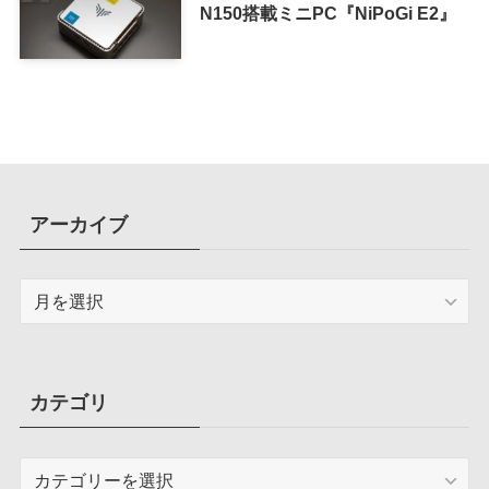
N150搭載ミニPC『NiPoGi E2』
アーカイブ
ア
ー
カ
イ
ブ
カテゴリ
カ