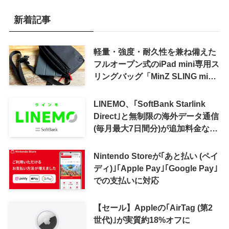
新着記事
軽量・強度・耐久性を兼ね備えた
フルオープン式のiPad mini専用ス
リングバッグ「MinZ SLING mini
for iPad mini」発売
LINEMO、｢SoftBank Starlink
Direct｣と無制限の海外データ通信
(毎月最大7日間分)が追加料金なし
で利用可能に
Nintendo Storeが｢あと払い (ペイ
ディ)｣｢Apple Pay｣｢Google Pay｣
での支払いに対応
【セール】Appleの｢AirTag (第2
世代)｣が実質約18%オフに