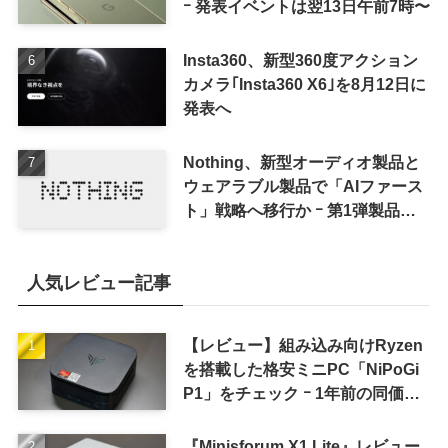
ｰ 発表イベントは翌13日午前7時〜
Insta360、新型360度アクション
カメラ｢Insta360 X6｣を8月12日に
発表へ
Nothing、新型オーディオ製品と
ウェアラブル製品で「AIファース
ト」戦略へ移行か ｰ 第1弾製品は
8〜9月に順次発表との情報
人気レビュー記事
【レビュー】組み込み向けRyzen
を搭載した格安ミニPC「NiPoGi
P1」をチェック ｰ 1年前の同価格
帯モデルより高性能
『Minisforum X1 Lite』レビュー