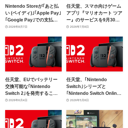
Nintendo Storeが｢あと払
任天堂、スマホ向けゲーム
い (ペイディ)｣｢Apple Pay｣
アプリ『マリオカート ツア
｢Google Pay｣での支払い
ー』のサービスを9月30日
に対応
で終了へ
2026年8月7日
2026年7月8日
任天堂、EUでバッテリー
任天堂、｢Nintendo
交換可能な｢Nintendo
Switch｣シリーズと
Switch 2｣を発売すること
｢Nintendo Switch Online｣
を明らかに
を値上げ ｰ ｢Switch 2｣は
2026年6月4日
2026年5月8日
49,980円⇒59,980円に