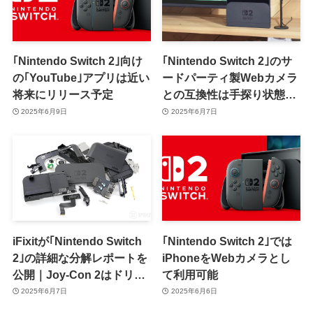
｢Nintendo Switch 2｣向け
｢Nintendo Switch 2｣のサ
の｢YouTube｣アプリは近い
ードパーティ製Webカメラ
将来にリリース予定
との互換性は手探り状態｜
現時点での動作確認リスト
2025年6月9日
2025年6月7日
あり
iFixitが｢Nintendo Switch
｢Nintendo Switch 2｣では
2｣の詳細な分解レポートを
iPhoneをWebカメラとし
公開｜Joy-Con 2はドリフ
て利用可能
ト問題が発生する可能性あ
2025年6月7日
2025年6月6日
り