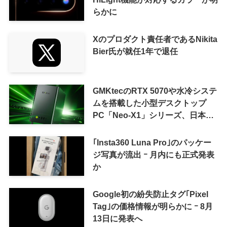
らかに
Xのプロダクト責任者であるNikita
Bier氏が就任1年で退任
GMKtecのRTX 5070や水冷システ
ムを搭載した小型デスクトップ
PC「Neo-X1」シリーズ、日本で
も9月中旬に発売へ
｢Insta360 Luna Pro｣のパッケー
ジ写真が流出 ｰ 月内にも正式発表
か
Google初の紛失防止タグ｢Pixel
Tag｣の価格情報が明らかに ｰ 8月
13日に発表へ