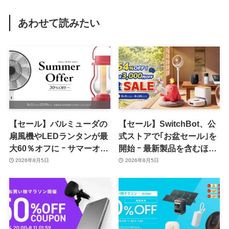
あわせて読みたい
【セール】バルミューダの
【セール】SwitchBot、公
扇風機やLEDランタンが最
式ストアで｢お盆セール｣を
大60％オフに ｰ サマーオフ
開始 ｰ 最新製品を含むほぼ
ァーのセール開催中
全品が最大54％オフに
2026年8月5日
2026年8月5日