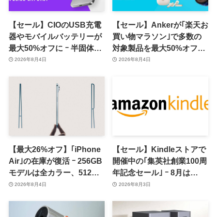
【セール】CIOのUSB充電
【セール】Ankerが｢楽天お
器やモバイルバッテリーが
買い物マラソン｣で多数の
最大50%オフに ｰ 半固体系
対象製品を最大50%オフで
セル採用バッテリーやハン
販売するセールを開催中
2026年8月4日
2026年8月4日
ディファンなど最新製品も
（8月11日まで）
対象
【最大26%オフ】｢iPhone
【セール】Kindleストアで
Air｣の在庫が復活 ｰ 256GB
開催中の｢集英社創業100周
モデルは全カラー、512GB
年記念セール｣ ｰ 8月は
モデルはホワイト以外が在
｢GANTZ｣全巻が100円均一
2026年8月4日
2026年8月3日
庫有り
で販売中