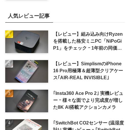
人気レビュー記事
【レビュー】組み込み向けRyzen
を搭載した格安ミニPC「NiPoGi
P1」をチェック ｰ 1年前の同価格
帯モデルより高性能
【レビュー】SimplismのiPhone
16 Pro用極薄＆超薄型クリアケー
ス｢AIR-REAL INVISIBLE｣
｢Insta360 Ace Pro 2｣ 実機レビュ
ー ｰ 様々な面でより完成度が増し
た8K AI搭載アクションカメラ
｢SwitchBot CO2センサー (温湿度
計)｣ 実機レビュー ｰ ｢SwitchBot