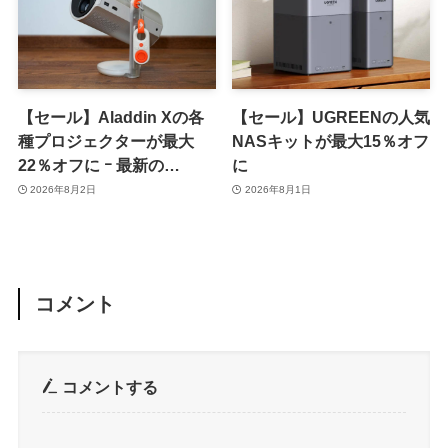
【セール】Aladdin Xの各
【セール】UGREENの人気
種プロジェクターが最大
NASキットが最大15％オフ
22％オフに ｰ 最新の
に
｢Aladdin X3｣や｢Aladdin
2026年8月2日
2026年8月1日
Poca｣シリーズも対象
コメント
コメントする