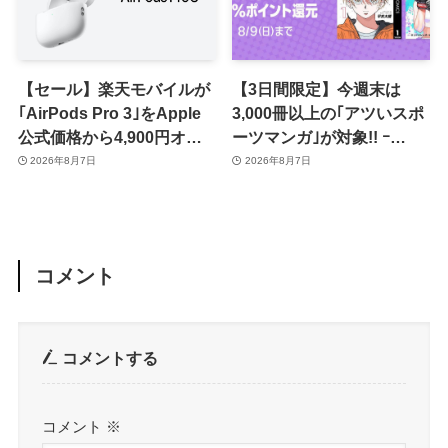
【セール】楽天モバイルが
【3日間限定】今週末は
｢AirPods Pro 3｣をApple
3,000冊以上の｢アツいスポ
公式価格から4,900円オフ
ーツマンガ｣が対象!! ｰ
で販売中
｢Amazonマンガ毎週末セ
2026年8月7日
2026年8月7日
ール｣がスタート
コメント
コメントする
コメント
※