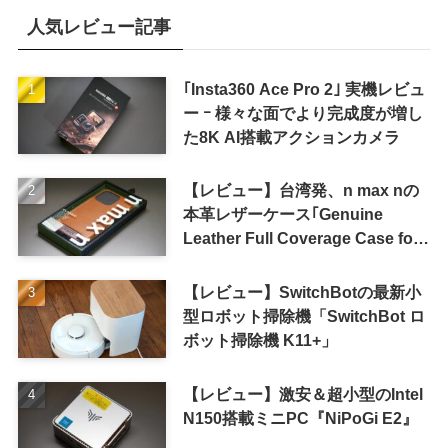
人気レビュー記事
｢Insta360 Ace Pro 2｣ 実機レビュ
ー ｰ 様々な面でより完成度が増し
た8K AI搭載アクションカメラ
【レビュー】台湾発、n max nの
本革レザーケース｢Genuine
Leather Full Coverage Case for
iPhone 16 Pro｣
【レビュー】SwitchBotの最新小
型ロボット掃除機「SwitchBot ロ
ボット掃除機 K11+」
【レビュー】激安＆超小型のIntel
N150搭載ミニPC『NiPoGi E2』