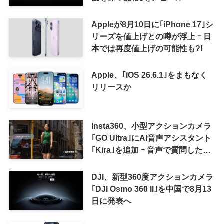
Appleが8月10日に｢iPhone 17｣シ
リーズを値上げとの噂が浮上 ｰ 日
本では再度値上げの可能性も?!
Apple、｢iOS 26.6.1｣をまもなく
リリースか
Insta360、小型アクションカメラ
｢GO Ultra｣にAI音声アシスタント
｢Kira｣を追加 ｰ 音声で質問した
り、リアルタイム翻訳などが利用
可能に
DJI、新型360度アクションカメラ
｢DJI Osmo 360 II｣を中国で8月13
日に発表へ