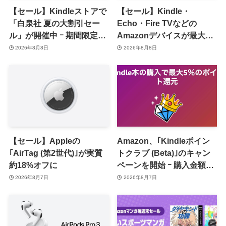
【セール】Kindleストアで
【セール】Kindle・
「白泉社 夏の大割引セー
Echo・Fire TVなどの
ル」が開催中 ｰ 期間限定
Amazonデバイスが最大
70％オフや全巻50％オフな
31%オフに
2026年8月8日
2026年8月8日
ど
【セール】Appleの
Amazon、｢Kindleポイン
｢AirTag (第2世代)｣が実質
トクラブ (Beta)｣のキャン
約18%オフに
ペーンを開始 ｰ 購入金額に
応じて来月のポイント還元
2026年8月7日
2026年8月7日
率アップ