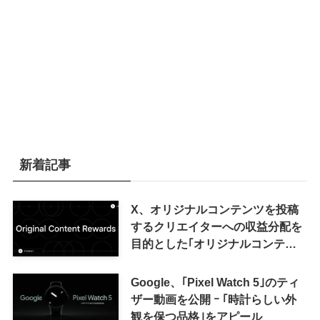
新着記事
X、オリジナルコンテンツを投稿
するクリエイターへの収益分配を
目的とした｢オリジナルコンテン
ツ報酬プログラム｣を導入へ ｰ 従
来の｢収益分配｣は廃止
Google、｢Pixel Watch 5｣のティ
ザー動画を公開 ｰ ｢時計らしい外
観を保つ品格｣をアピール