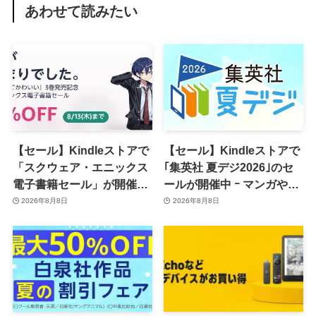
あわせて読みたい
【セール】Kindleストアで
【セール】Kindleストアで
「スクウェア・エニックス
｢集英社 夏デジ2026｣のセ
電子書籍セール」が開催中
ールが開催中 ｰ マンガや写
ｰ コミックやゲーム関連書
真集など1,000冊以上が
2026年8月8日
2026年8月8日
籍などが最大50％オフに
30％ポイント還元に