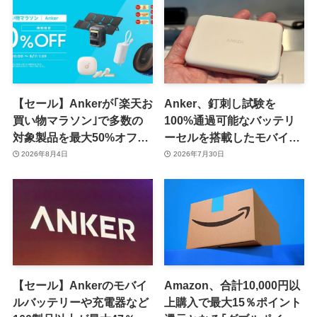
【セール】Ankerが｢楽天お
Anker、釘刺し試験を
買い物マラソン｣で多数の
100%通過可能なバッテリ
対象製品を最大50%オフで
ーセルを搭載したモバイル
販売するセールを開催中
バッテリー｢Anker Nano
2026年8月4日
2026年7月30日
（8月11日まで）
Power Bank (MagGo,
Plus)｣の一般販売を開始
【セール】Ankerのモバイ
Amazon、合計10,000円以
ルバッテリーや充電器など
上購入で最大15％ポイント