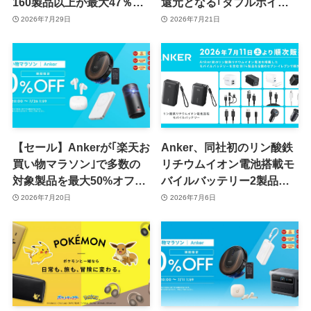
160製品以上が最大47％オ
還元となる｢ダブルポイン
フに
ト Rush｣キャンペーンを開
2026年7月29日
2026年7月21日
催中 ｰ Anker製品が複数対
象に
【セール】Ankerが｢楽天お
Anker、同社初のリン酸鉄
買い物マラソン｣で多数の
リチウムイオン電池搭載モ
対象製品を最大50%オフで
バイルバッテリー2製品を
販売するセールを開催中
含む14製品をセブン-イレ
2026年7月20日
2026年7月6日
（7月26日まで）
ブンで販売へ