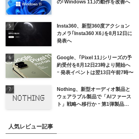
の｢Windows 11｣の動作を改善へ
Insta360、新型360度アクション
カメラ｢Insta360 X6｣を8月12日に
発表へ
Google、｢Pixel 11｣シリーズの予
約受付を8月12日23時より開始へ
ｰ 発表イベントは翌13日午前7時〜
Nothing、新型オーディオ製品と
ウェアラブル製品で「AIファース
ト」戦略へ移行か ｰ 第1弾製品は
8〜9月に順次発表との情報
人気レビュー記事