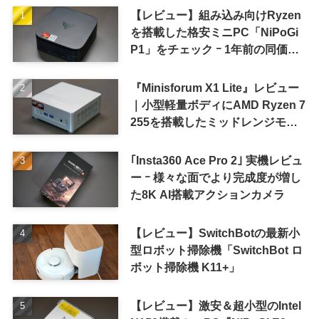
【レビュー】組み込み向けRyzen
を搭載した格安ミニPC「NiPoGi
P1」をチェック ｰ 1年前の同価格
帯モデルより高性能
『Minisforum X1 Lite』レビュー
｜小型軽量ボディにAMD Ryzen 7
255を搭載したミッドレンジモデ
ル
｢Insta360 Ace Pro 2｣ 実機レビュ
ー ｰ 様々な面でより完成度が増し
た8K AI搭載アクションカメラ
【レビュー】SwitchBotの最新小
型ロボット掃除機「SwitchBot ロ
ボット掃除機 K11+」
【レビュー】激安＆超小型のIntel