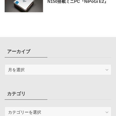
N150搭載ミニPC『NiPoGi E2』
アーカイブ
ア
ー
カ
イ
ブ
カテゴリ
カ
テ