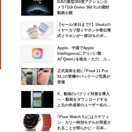
DJIの新型360度アクションカ
メラ｢DJI Osmo 360 II｣の開封
動画公開
【セール/本日まで?】Shokzの
イヤーカフ型イヤホンや骨伝導
式イヤホンが一律10％のポイ
ント還元に
Apple、中国でApple
Intelligenceにアリババ製
AI｢Qwen｣を統合 ｰ ただ、ユー
ザーガイドを公開後に削除
正式発表を前に｢Pixel 11 Pro
XL｣の実機やパッケージ写真が
登場
X、動画のパクツイ対策を導入
へ ｰ 動画をダウンロードする
と元の作成者のユーザー名の透
かしが入るように
｢Pixel Watch 5｣にはステフィ
ン・カリー特別モデルが用意さ
れることが明らかに ｰ 日本で