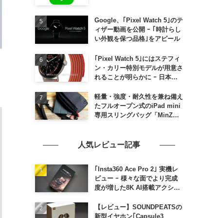
Google、｢Pixel Watch 5｣のテ
ィザー動画を公開 ｰ ｢時計らし
い外観を保つ品格｣をアピール
｢Pixel Watch 5｣にはステフィ
ン・カリー特別モデルが用意さ
れることが明らかに ｰ 日本で
の発売は期待しない方が良さそ
う
軽量・強度・耐久性を兼ね備え
たフルオープン式のiPad mini
専用スリングバッグ「MinZ
SLING mini for iPad mini」
発売
人気レビュー記事
｢Insta360 Ace Pro 2｣ 実機レ
ビュー ｰ 様々な面でより完成
度が増した8K AI搭載アクショ
ンカメラ
【レビュー】SOUNDPEATSの
新型イヤホン｢Capsule3