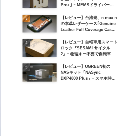
Pro+｣ ｰ MEMSドライバー搭
載も約1万円の高コスパが特徴
【レビュー】台湾発、n max n
の本革レザーケース｢Genuine
Leather Full Coverage Case
for iPhone 16 Pro｣
【レビュー】自転車用スマート
ロック『SESAMI サイクル
2』ｰ 物理キー不要で自転車の
解錠が超簡単に
【レビュー】UGREEN初の
NASキット「NASync
DXP4800 Plus」ｰ スマホ時代
に合わせた設計で、写真や動画
によるスマホの容量圧迫問題も
解決