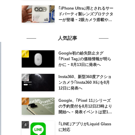
の発売は期待しない方が良さそ
う
｢iPhone Ultra｣用とされるサー
ドパーティ製レンズプロテクタ
ーが登場 ｰ 2眼カメラ搭載や一
部本体カラーを示唆
人気記事
Google初の紛失防止タグ
｢Pixel Tag｣の価格情報が明ら
かに ｰ 8月13日に発表へ
Insta360、新型360度アクショ
ンカメラ｢Insta360 X6｣を8月
12日に発表へ
Google、｢Pixel 11｣シリーズ
の予約受付を8月12日23時より
開始へ ｰ 発表イベントは翌13
日午前7時〜
｢LINE｣アプリがLiquid Glass
に対応