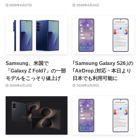
が登場
Max｣より薄いのが特徴
2026年4月27日
2026年4月24日
Samsung、米国で
｢Samsung Galaxy S26｣の
「Galaxy Z Fold7」の一部
｢AirDrop｣対応 ｰ 本日より
モデルをこっそり値上げ
日本でも利用可能に
2026年4月10日
2026年3月26日