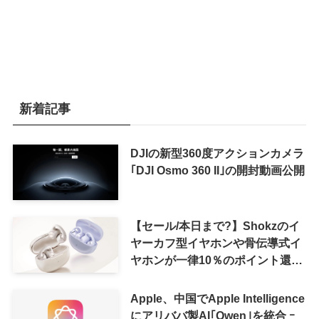
新着記事
DJIの新型360度アクションカメラ
｢DJI Osmo 360 II｣の開封動画公開
【セール/本日まで?】Shokzのイ
ヤーカフ型イヤホンや骨伝導式イ
ヤホンが一律10％のポイント還元
に
Apple、中国でApple Intelligence
にアリババ製AI｢Qwen｣を統合 ｰ