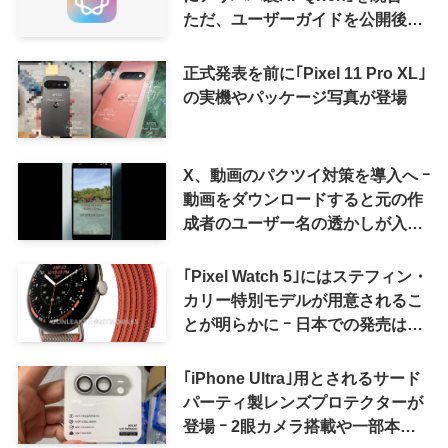
ただ、ユーザーガイドを公開後に
削除
正式発表を前に｢Pixel 11 Pro XL｣
の実機やパッケージ写真が登場
X、動画のパクツイ対策を導入へ ｰ
動画をダウンロードすると元の作
成者のユーザー名の透かしが入る
ように
｢Pixel Watch 5｣にはステフィン・
カリー特別モデルが用意されるこ
とが明らかに ｰ 日本での発売は期
待しない方が良さそう
｢iPhone Ultra｣用とされるサード
パーティ製レンズプロテクターが
登場 ｰ 2眼カメラ搭載や一部本体