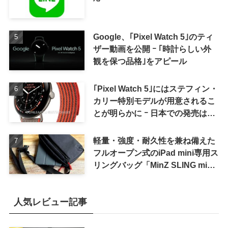
Google、｢Pixel Watch 5｣のティ
ザー動画を公開 ｰ ｢時計らしい外
観を保つ品格｣をアピール
｢Pixel Watch 5｣にはステフィン・
カリー特別モデルが用意されるこ
とが明らかに ｰ 日本での発売は期
待しない方が良さそう
軽量・強度・耐久性を兼ね備えた
フルオープン式のiPad mini専用ス
リングバッグ「MinZ SLING mini
for iPad mini」発売
人気レビュー記事