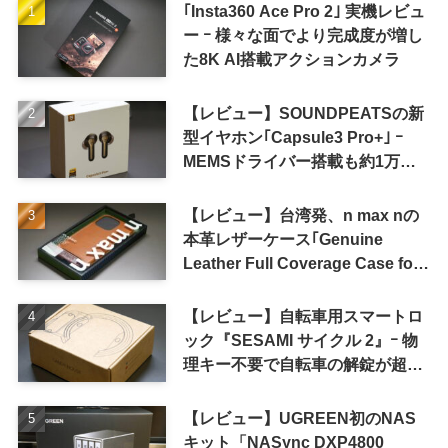
｢Insta360 Ace Pro 2｣ 実機レビュ
ー ｰ 様々な面でより完成度が増し
た8K AI搭載アクションカメラ
【レビュー】SOUNDPEATSの新
型イヤホン｢Capsule3 Pro+｣ ｰ
MEMSドライバー搭載も約1万円
の高コスパが特徴
【レビュー】台湾発、n max nの
本革レザーケース｢Genuine
Leather Full Coverage Case for
iPhone 16 Pro｣
【レビュー】自転車用スマートロ
ック『SESAMI サイクル 2』ｰ 物
理キー不要で自転車の解錠が超簡
単に
【レビュー】UGREEN初のNAS
キット「NASync DXP4800