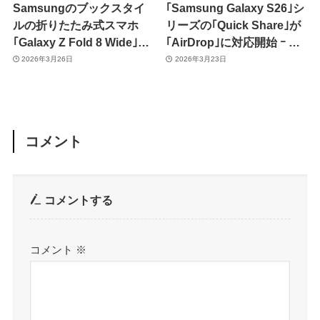
Samsungのブックスタイ
｢Samsung Galaxy S26｣シ
ルの折りたたみ式スマホ
リーズの｢Quick Share｣が
｢Galaxy Z Fold 8 Wide｣は
｢AirDrop｣に対応開始 ｰ ま
こんな感じに ｰ CADレンダ
ずは韓国から
2026年3月26日
2026年3月23日
リング画像が公開
コメント
コメントする
コメント
※