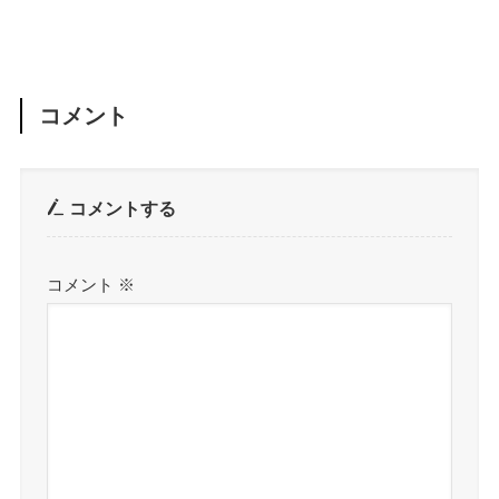
ク柄で女性にもオススメ
れ”をアラミド繊維ケース
で表現
コメント
コメントする
コメント
※