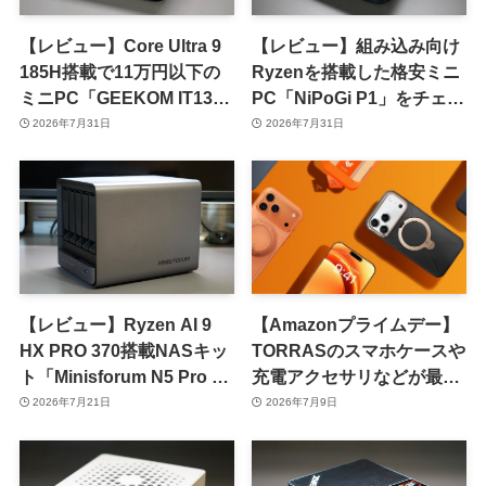
【レビュー】Core Ultra 9
【レビュー】組み込み向け
185H搭載で11万円以下の
Ryzenを搭載した格安ミニ
ミニPC「GEEKOM IT13
PC「NiPoGi P1」をチェッ
Max」をチェック
ク ｰ 1年前の同価格帯モデ
2026年7月31日
2026年7月31日
ルより高性能
【レビュー】Ryzen AI 9
【Amazonプライムデー】
HX PRO 370搭載NASキッ
TORRASのスマホケースや
ト「Minisforum N5 Pro AI
充電アクセサリなどが最大
NAS」をチェック
40％オフに
2026年7月21日
2026年7月9日