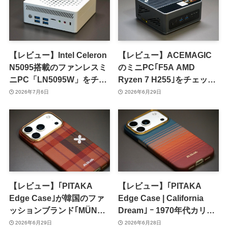
【レビュー】Intel Celeron
【レビュー】ACEMAGIC
N5095搭載のファンレスミ
のミニPC｢F5A AMD
ニPC「LN5095W」をチェ
Ryzen 7 H255｣をチェック
ック
ｰ コスパ・拡張性・冷却性
2026年7月6日
2026年6月29日
能、各方面で完成度の高い
モデルに
【レビュー】｢PITAKA
【レビュー】｢PITAKA
Edge Case｣が韓国のファ
Edge Case | California
ッションブランド｢MÜNN｣
Dream｣ ｰ 1970年代カリフ
とコラボ ｰ タータンチェッ
ォルニアの様々な“夕暮
2026年6月29日
2026年6月28日