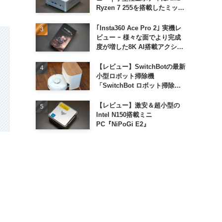
Ryzen 7 255を搭載したミッド
レンジモデル
｢Insta360 Ace Pro 2｣ 実機レ
ビュー ｰ 様々な面でより完成
度が増した8K AI搭載アクショ
ンカメラ
【レビュー】SwitchBotの最新
小型ロボット掃除機
「SwitchBot ロボット掃除機
K11+」
【レビュー】激安＆超小型の
Intel N150搭載ミニ
PC『NiPoGi E2』