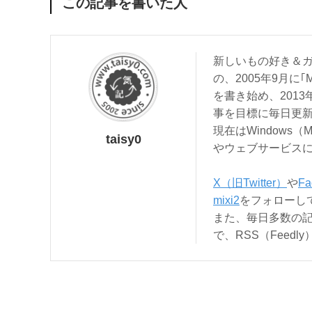
この記事を書いた人
新しいもの好き＆ガ
の、2005年9月に｢
を書き始め、201
事を目標に毎日更
現在はWindows（
taisy0
やウェブサービス
X（旧Twitter）
や
Fa
mixi2
をフォローし
また、毎日多数の
で、RSS（Feed