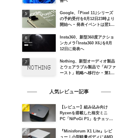
善へ
Google、｢Pixel 11｣シリーズ
の予約受付を8月12日23時より
開始へ ｰ 発表イベントは翌13
日午前7時〜
Insta360、新型360度アクショ
ンカメラ｢Insta360 X6｣を8月
12日に発表へ
Nothing、新型オーディオ製品
とウェアラブル製品で「AIファ
ースト」戦略へ移行か ｰ 第1弾
製品は8〜9月に順次発表との
情報
人気レビュー記事
【レビュー】組み込み向け
Ryzenを搭載した格安ミニ
PC「NiPoGi P1」をチェック
ｰ 1年前の同価格帯モデルより
高性能
『Minisforum X1 Lite』レビ
ュー｜小型軽量ボディにAMD