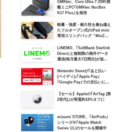
GMKtec、Core Ultra 7 258V搭
載ミニPC｢GMKtec NucBox
K17 Plus｣を発売
軽量・強度・耐久性を兼ね備え
たフルオープン式のiPad mini
専用スリングバッグ「MinZ
SLING mini for iPad mini」
発売
LINEMO、｢SoftBank Starlink
Direct｣と無制限の海外データ
通信(毎月最大7日間分)が追加
料金なしで利用可能に
Nintendo Storeが｢あと払い
(ペイディ)｣｢Apple Pay｣
｢Google Pay｣での支払いに対
応
【セール】Appleの｢AirTag (第
2世代)｣が実質約18%オフに
ス
misumi STORE、｢AirPods｣
シリーズや｢Apple Watch
Series 11｣のセールを開催中