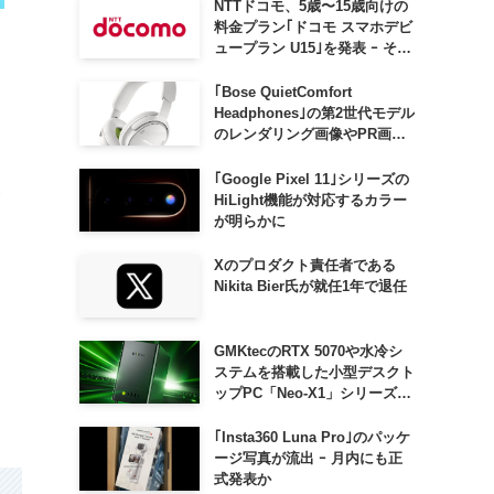
NTTドコモ、5歳〜15歳向けの
料金プラン｢ドコモ スマホデビ
ュープラン U15｣を発表 ｰ その
家族がおトクになる｢ドコモ 親
子割｣も
｢Bose QuietComfort
Headphones｣の第2世代モデル
のレンダリング画像やPR画像
が流出 ｰ まもなく発表か
｢Google Pixel 11｣シリーズの
い
HiLight機能が対応するカラー
が明らかに
Xのプロダクト責任者である
Nikita Bier氏が就任1年で退任
GMKtecのRTX 5070や水冷シ
ステムを搭載した小型デスクト
ップPC「Neo-X1」シリーズ、
日本でも9月中旬に発売へ
｢Insta360 Luna Pro｣のパッケ
ージ写真が流出 ｰ 月内にも正
式発表か