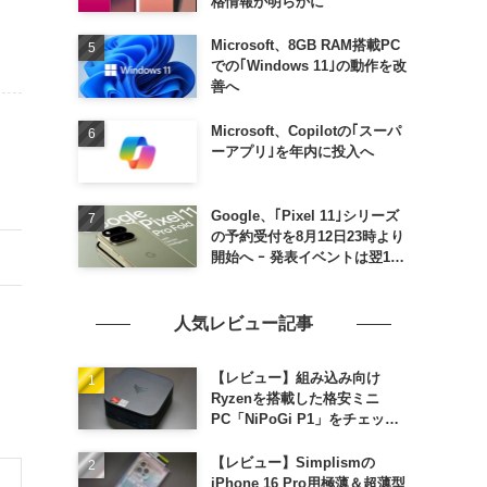
格情報が明らかに
Microsoft、8GB RAM搭載PC
での｢Windows 11｣の動作を改
善へ
Microsoft、Copilotの｢スーパ
ーアプリ｣を年内に投入へ
Google、｢Pixel 11｣シリーズ
の予約受付を8月12日23時より
開始へ ｰ 発表イベントは翌13
日午前7時〜
人気レビュー記事
【レビュー】組み込み向け
Ryzenを搭載した格安ミニ
PC「NiPoGi P1」をチェック
ｰ 1年前の同価格帯モデルより
高性能
【レビュー】Simplismの
iPhone 16 Pro用極薄＆超薄型