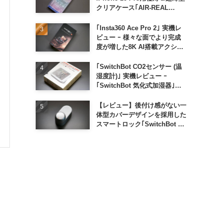
クリアケース｢AIR-REAL
INVISIBLE｣
｢Insta360 Ace Pro 2｣ 実機レ
ビュー ｰ 様々な面でより完成
度が増した8K AI搭載アクショ
ンカメラ
｢SwitchBot CO2センサー (温
湿度計)｣ 実機レビュー ｰ
｢SwitchBot 気化式加湿器｣と
の連携でオートメーション化が
便利
【レビュー】後付け感がない一
体型カバーデザインを採用した
スマートロック｢SwitchBot ロ
ック Ultra｣｜充電式バッテリ
ーも標準採用