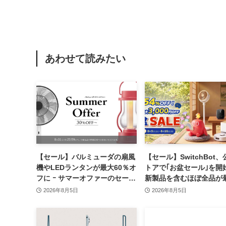
あわせて読みたい
【セール】バルミューダの扇風
【セール】SwitchBot
機やLEDランタンが最大60％オ
トアで｢お盆セール｣を開始
フに ｰ サマーオファーのセール
新製品を含むほぼ全品が
開催中
54％オフに
2026年8月5日
2026年8月5日