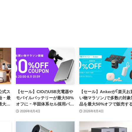
、公式ス
【セール】CIOのUSB充電器や
【セール】Ankerが｢楽天お
 ｰ 最
モバイルバッテリーが最大50%
い物マラソン｣で多数の対象
最大
オフに ｰ 半固体系セル採用バッ
品を最大50%オフで販売す
テリーやハンディファンなど最
ールを開催中（8月11日ま
2026年8月4日
2026年8月4日
新製品も対象