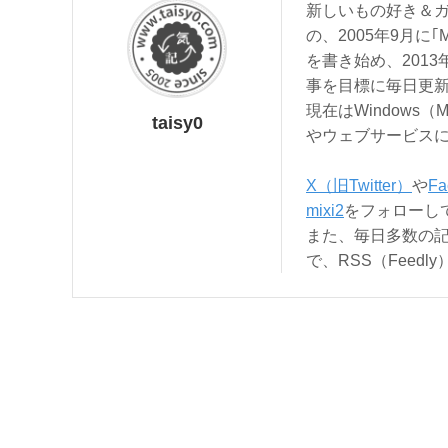
新しいもの好き＆ガ
の、2005年9月に｢
を書き始め、201
事を目標に毎日更
現在はWindows（
taisy0
やウェブサービス
X（旧Twitter）
や
Fa
mixi2
をフォローし
また、毎日多数の
で、RSS（Feed