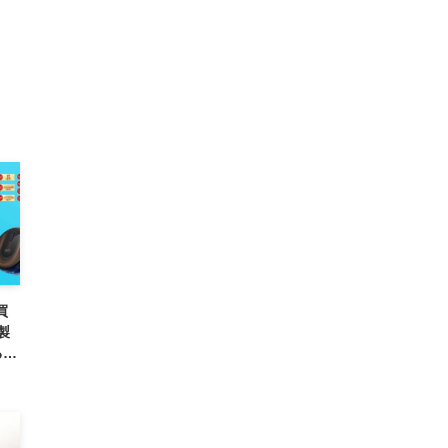
買
製
るセ
で）