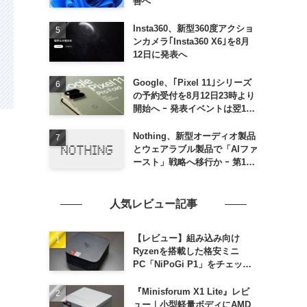
善へ
Insta360、新型360度アクショ
ンカメラ｢Insta360 X6｣を8月
12日に発表へ
Google、｢Pixel 11｣シリーズ
の予約受付を8月12日23時より
開始へ ｰ 発表イベントは翌13
日午前7時〜
Nothing、新型オーディオ製品
とウェアラブル製品で「AIファ
ースト」戦略へ移行か ｰ 第1弾
製品は8〜9月に順次発表との
情報
人気レビュー記事
【レビュー】組み込み向け
Ryzenを搭載した格安ミニ
PC「NiPoGi P1」をチェック
ｰ 1年前の同価格帯モデルより
高性能
『Minisforum X1 Lite』レビ
ュー｜小型軽量ボディにAMD