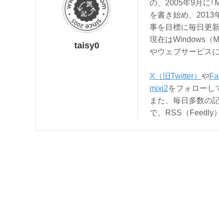
の、2005年9月に｢
を書き始め、201
事を目標に毎日更
現在はWindows（
taisy0
やウェブサービス
X（旧Twitter）
や
Fa
mixi2
をフォローし
また、毎日多数の
で、RSS（Feed