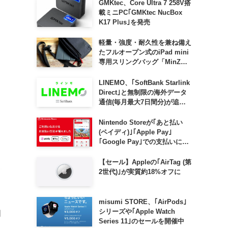
GMKtec、Core Ultra 7 258V搭
載ミニPC｢GMKtec NucBox
K17 Plus｣を発売
軽量・強度・耐久性を兼ね備え
たフルオープン式のiPad mini
専用スリングバッグ「MinZ
SLING mini for iPad mini」
発売
LINEMO、｢SoftBank Starlink
Direct｣と無制限の海外データ
通信(毎月最大7日間分)が追加
料金なしで利用可能に
Nintendo Storeが｢あと払い
(ペイディ)｣｢Apple Pay｣
｢Google Pay｣での支払いに対
応
【セール】Appleの｢AirTag (第
2世代)｣が実質約18%オフに
misumi STORE、｢AirPods｣
シリーズや｢Apple Watch
明
Series 11｣のセールを開催中