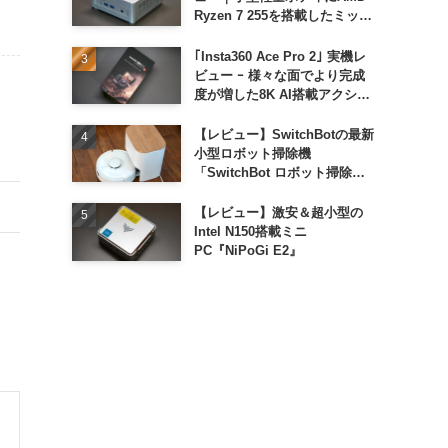
Ryzen 7 255を搭載したミッド
レンジモデル
｢Insta360 Ace Pro 2｣ 実機レ
ビュー ｰ 様々な面でより完成
度が増した8K AI搭載アクショ
ンカメラ
【レビュー】SwitchBotの最新
小型ロボット掃除機
「SwitchBot ロボット掃除機
K11+」
【レビュー】激安＆超小型の
Intel N150搭載ミニ
PC『NiPoGi E2』