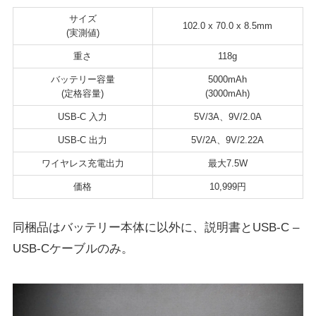
サイズ
102.0 x 70.0 x 8.5mm
(実測値)
重さ
118g
バッテリー容量
5000mAh
(定格容量)
(3000mAh)
USB-C 入力
5V/3A、9V/2.0A
USB-C 出力
5V/2A、9V/2.22A
ワイヤレス充電出力
最大7.5W
価格
10,999円
同梱品はバッテリー本体に以外に、説明書とUSB-C –
USB-Cケーブルのみ。