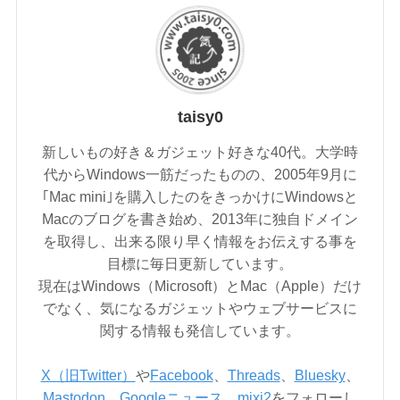
taisy0
新しいもの好き＆ガジェット好きな40代。大学時
代からWindows一筋だったものの、2005年9月に
｢Mac mini｣を購入したのをきっかけにWindowsと
Macのブログを書き始め、2013年に独自ドメイン
を取得し、出来る限り早く情報をお伝えする事を
目標に毎日更新しています。
現在はWindows（Microsoft）とMac（Apple）だけ
でなく、気になるガジェットやウェブサービスに
関する情報も発信しています。
X（旧Twitter）
や
Facebook
、
Threads
、
Bluesky
、
Mastodon
、
Googleニュース
、
mixi2
をフォローし