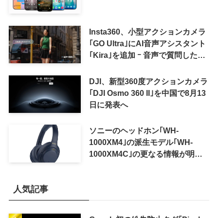
Insta360、小型アクションカメラ
｢GO Ultra｣にAI音声アシスタント
｢Kira｣を追加 ｰ 音声で質問した
り、リアルタイム翻訳などが利用
可能に
DJI、新型360度アクションカメラ
｢DJI Osmo 360 II｣を中国で8月13
日に発表へ
ソニーのヘッドホン｢WH-
1000XM4｣の派生モデル｢WH-
1000XM4C｣の更なる情報が明ら
かに
人気記事