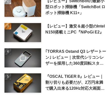
【レビュー】SwitchBotの最新小
型ロボット掃除機「SwitchBot ロ
ボット掃除機 K11+」
【レビュー】激安＆超小型のIntel
N150搭載ミニPC『NiPoGi E2』
｢TORRAS Ostand Q3 レザートー
ン｣ レビュー｜次世代シリコンレ
ザーを採用した360度回転スタン
ド搭載ケース
『OSCAL TIGER 8』レビュー｜
割り切りも必要だが、2万円未満
で購入出来る120Hz対応大画面ス
マホ