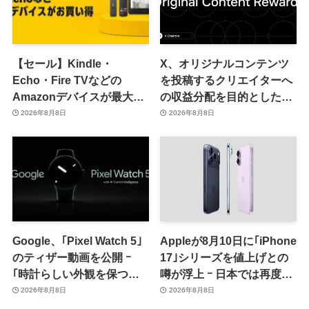
【セール】Kindle・
X、オリジナルコンテンツ
Echo・Fire TVなどの
を投稿するクリエイターへ
Amazonデバイスが最大
の収益分配を目的とした
31%オフに
｢オリジナルコンテンツ報
2026年8月8日
2026年8月8日
酬プログラム｣を導入へ ｰ
従来の｢収益分配｣は廃止
Google、｢Pixel Watch 5｣
Appleが8月10日に｢iPhone
のティザー動画を公開 ｰ
17｣シリーズを値上げとの
｢時計らしい外観を保つ品
噂が浮上 ｰ 日本では再度値
格｣をアピール
上げの可能性も?!
2026年8月8日
2026年8月8日