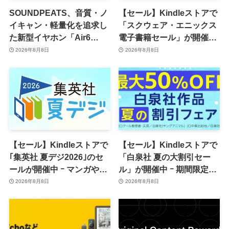
SOUNDPEATS、音質・ノ
【セール】Kindleストアで
イキャン・軽量化を追求し
「スクウェア・エニックス
た新型イヤホン「Air6
電子書籍セール」が開催中
Pro」を8月28日に発売へ
ｰ コミックやゲーム関連書
2026年8月8日
2026年8月8日
籍などが最大50％オフに
【セール】Kindleストアで
【セール】Kindleストアで
｢集英社 夏デジ2026｣のセ
「白泉社 夏の大割引セー
ールが開催中 ｰ マンガや写
ル」が開催中 ｰ 期間限定
真集など1,000冊以上が
70％オフや全巻50％オフな
2026年8月8日
2026年8月8日
30％ポイント還元に
ど