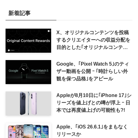
新着記事
X、オリジナルコンテンツを投稿
するクリエイターへの収益分配を
目的とした｢オリジナルコンテン
ツ報酬プログラム｣を導入へ ｰ 従
来の｢収益分配｣は廃止
Google、｢Pixel Watch 5｣のティ
ザー動画を公開 ｰ ｢時計らしい外
観を保つ品格｣をアピール
Appleが8月10日に｢iPhone 17｣シ
リーズを値上げとの噂が浮上 ｰ 日
本では再度値上げの可能性も?!
Apple、｢iOS 26.6.1｣をまもなく
リリースか