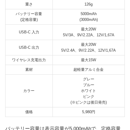
重さ
126g
バッテリー容量
5000mAh
(定格容量)
(3000mAh)
最大20W
USB-C 入力
5V/3A、9V/2.22A、12V/1,67A
最大20W
USB-C 出力
5V/2.4A、9V/2.22A、12V/1,67A
ワイヤレス充電出力
最大15W
素材
超軽量アルミ合金
グレー
ブルー
カラー
ホワイト
ピンク
(※ピンクは後日発売)
価格
5,980円
バッテリー容量は表示容量が5,000mAhで、定格容量