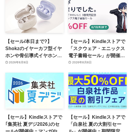
【セール/本日まで?】
【セール】Kindleストアで
Shokzのイヤーカフ型イヤ
「スクウェア・エニックス
ホンや骨伝導式イヤホンが
電子書籍セール」が開催中
一律10％のポイント還元に
ｰ コミックやゲーム関連書
2026年8月9日
2026年8月8日
籍などが最大50％オフに
【セール】Kindleストアで
【セール】Kindleストアで
｢集英社 夏デジ2026｣のセ
「白泉社 夏の大割引セー
ールが開催中 ｰ マンガや写
ル」が開催中 ｰ 期間限定