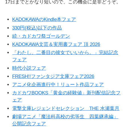
17日までとかなり短いので、この機会に是非どうぞ。
KADOKAWAのKindle本フェア
330円(税込)以下の作品
続・カドカワ祭ゴールデン
KADOKAWA文芸＆実用書フェア 頂 2026
「わたし、二番目の彼女でいいから。」完結記念
フェア
時代小説フェア
FRESH!!ファンタジア文庫フェア2026
アニメ化企画進行中！リュート作品フェア
カドカワBOOKS「黄金の経験値」新刊配信記念フ
ェア
電撃文庫レジェンドセレクション THE 水瀬葉月
劇場アニメ「魔法科高校の劣等生 四葉継承編」
公開記念フェア