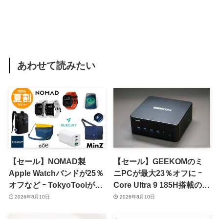
あわせて読みたい
【セール】NOMAD製
【セール】GEEKOMのミ
Apple Watchバンドが25％
ニPCが最大23％オフに ｰ
オフなど ｰ TokyoToolが
Core Ultra 9 185H搭載の
｢2026 夏割 SUMMER
｢IT13 Max｣が15％オフなど
2026年8月10日
2026年8月10日
SALE｣を開催中