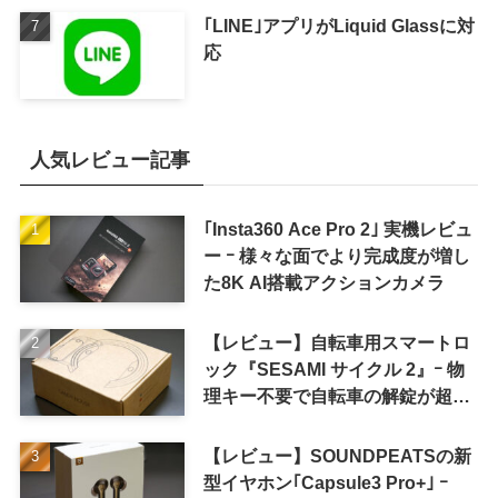
｢LINE｣アプリがLiquid Glassに対
応
人気レビュー記事
｢Insta360 Ace Pro 2｣ 実機レビュ
ー ｰ 様々な面でより完成度が増し
た8K AI搭載アクションカメラ
【レビュー】自転車用スマートロ
ック『SESAMI サイクル 2』ｰ 物
理キー不要で自転車の解錠が超簡
単に
【レビュー】SOUNDPEATSの新
型イヤホン｢Capsule3 Pro+｣ ｰ