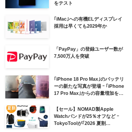
をテスト
｢iMac｣への有機ELディスプレイ
採用は早くても2029年か
「PayPay」の登録ユーザー数が
7,500万人を突破
｢iPhone 18 Pro Max｣のバッテリ
ーの新たな写真が登場 ｰ ｢iPhone
17 Pro Max｣からの容量増加を確
認
【セール】NOMAD製Apple
Watchバンドが25％オフなど ｰ
TokyoToolが｢2026 夏割
SUMMER SALE｣を開催中