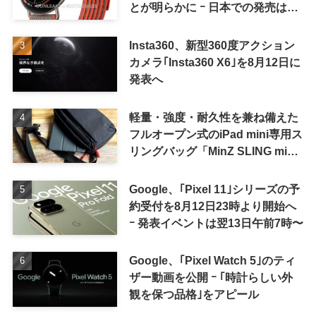
とが明らかに ｰ 日本での発売は期
待しない方が良さそう
Insta360、新型360度アクション
カメラ｢Insta360 X6｣を8月12日に
発表へ
軽量・強度・耐久性を兼ね備えた
フルオープン式のiPad mini専用ス
リングバッグ「MinZ SLING mini
for iPad mini」発売
Google、｢Pixel 11｣シリーズの予
約受付を8月12日23時より開始へ
ｰ 発表イベントは翌13日午前7時〜
Google、｢Pixel Watch 5｣のティ
ザー動画を公開 ｰ ｢時計らしい外
観を保つ品格｣をアピール