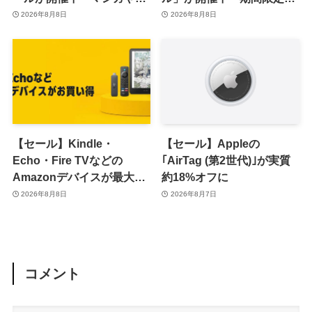
真集など1,000冊以上が
70％オフや全巻50％オフな
2026年8月8日
2026年8月8日
30％ポイント還元に
ど
【セール】Kindle・
【セール】Appleの
Echo・Fire TVなどの
｢AirTag (第2世代)｣が実質
Amazonデバイスが最大
約18%オフに
31%オフに
2026年8月8日
2026年8月7日
コメント