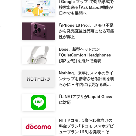
｢Google マップ｣で対話形式で
検索出来る｢Ask Maps｣機能が
日本でも展開へ
｢iPhone 18 Pro｣、メモリ不足
を
から発売直後は品薄になる可能
性が浮上
Bose、新型ヘッドホン
｢QuietComfort Headphones
(第2世代)｣を海外で発表
Nothing、来年にスマホのライ
ンナップを倍増させる計画を明
らかに ｰ 年内には更なる新製
品も投入へ
｢LINE｣アプリがLiquid Glass
に対応
NTTドコモ、5歳〜15歳向けの
料金プラン｢ドコモ スマホデビ
ュープラン U15｣を発表 ｰ その