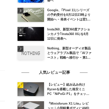
善へ
Google、｢Pixel 11｣シリーズ
の予約受付を8月12日23時より
開始へ ｰ 発表イベントは翌13
日午前7時〜
Insta360、新型360度アクショ
ンカメラ｢Insta360 X6｣を8月
12日に発表へ
Nothing、新型オーディオ製品
とウェアラブル製品で「AIファ
ースト」戦略へ移行か ｰ 第1弾
製品は8〜9月に順次発表との
情報
人気レビュー記事
【レビュー】組み込み向け
Ryzenを搭載した格安ミニ
PC「NiPoGi P1」をチェック
ｰ 1年前の同価格帯モデルより
高性能
『Minisforum X1 Lite』レビ
ュー｜小型軽量ボディにAMD