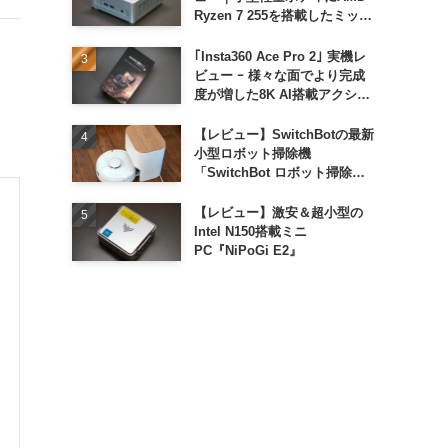
Ryzen 7 255を搭載したミッド
レンジモデル
｢Insta360 Ace Pro 2｣ 実機レ
ビュー ｰ 様々な面でより完成
度が増した8K AI搭載アクショ
ンカメラ
【レビュー】SwitchBotの最新
小型ロボット掃除機
「SwitchBot ロボット掃除機
K11+」
【レビュー】激安＆超小型の
Intel N150搭載ミニ
PC『NiPoGi E2』