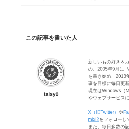
この記事を書いた人
新しいもの好き＆ガ
の、2005年9月に｢
を書き始め、201
事を目標に毎日更
現在はWindows（
taisy0
やウェブサービス
X（旧Twitter）
や
Fa
mixi2
をフォローし
また、毎日多数の