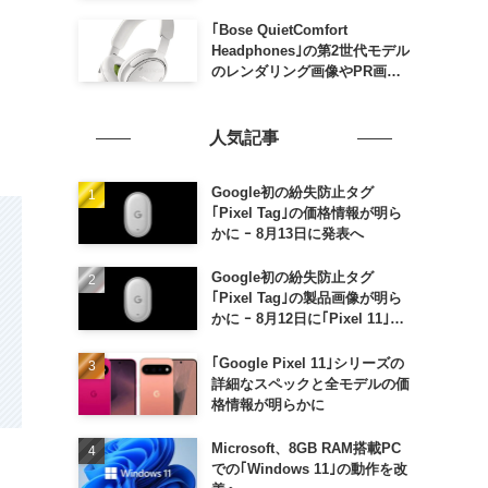
家族がおトクになる｢ドコモ 親
子割｣も
｢Bose QuietComfort
Headphones｣の第2世代モデル
のレンダリング画像やPR画像
が流出 ｰ まもなく発表か
人気記事
Google初の紛失防止タグ
｢Pixel Tag｣の価格情報が明ら
かに ｰ 8月13日に発表へ
Google初の紛失防止タグ
｢Pixel Tag｣の製品画像が明ら
かに ｰ 8月12日に｢Pixel 11｣な
どと一緒に発表か
｢Google Pixel 11｣シリーズの
詳細なスペックと全モデルの価
格情報が明らかに
Microsoft、8GB RAM搭載PC
での｢Windows 11｣の動作を改