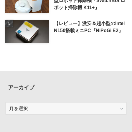
型ロボット掃除機「SwitchBot ロ
ボット掃除機 K11+」
【レビュー】激安＆超小型のIntel
N150搭載ミニPC『NiPoGi E2』
アーカイブ
ア
ー
カ
イ