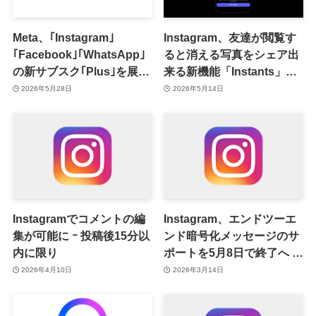
Meta、｢Instagram｣
Instagram、友達が閲覧す
｢Facebook｣｢WhatsApp｣
ると消える写真をシェア出
の新サブスク｢Plus｣を展開
来る新機能「Instants」を
へ
正式に提供開始
2026年5月28日
2026年5月14日
Instagramでコメントの編
Instagram、エンドツーエ
集が可能に ｰ 投稿後15分以
ンド暗号化メッセージのサ
内に限り
ポートを5月8日で終了へ ｰ
利用者が少なかった為
2026年4月10日
2026年3月14日