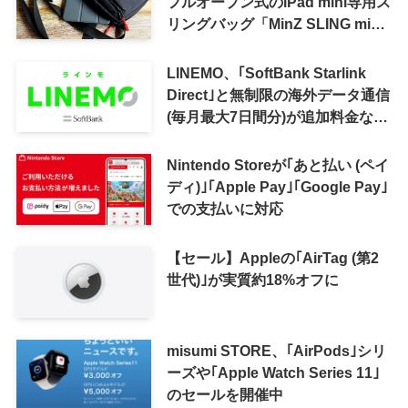
フルオープン式のiPad mini専用ス
リングバッグ「MinZ SLING mini
for iPad mini」発売
LINEMO、｢SoftBank Starlink
Direct｣と無制限の海外データ通信
(毎月最大7日間分)が追加料金なし
で利用可能に
Nintendo Storeが｢あと払い (ペイ
ディ)｣｢Apple Pay｣｢Google Pay｣
での支払いに対応
【セール】Appleの｢AirTag (第2
世代)｣が実質約18%オフに
misumi STORE、｢AirPods｣シリ
ーズや｢Apple Watch Series 11｣
のセールを開催中