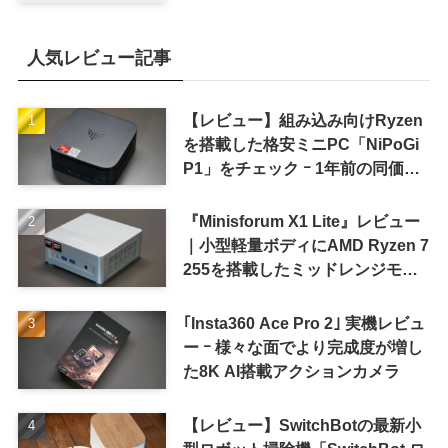
8〜9月に順次発表との情報
人気レビュー記事
【レビュー】組み込み向けRyzen
を搭載した格安ミニPC「NiPoGi
P1」をチェック ｰ 1年前の同価格
帯モデルより高性能
『Minisforum X1 Lite』レビュー
｜小型軽量ボディにAMD Ryzen 7
255を搭載したミッドレンジモデ
ル
｢Insta360 Ace Pro 2｣ 実機レビュ
ー ｰ 様々な面でより完成度が増し
た8K AI搭載アクションカメラ
【レビュー】SwitchBotの最新小