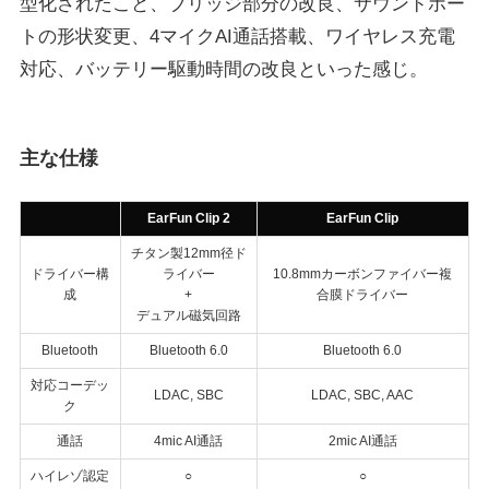
型化されたこと、ブリッジ部分の改良、サウンドポー
トの形状変更、4マイクAI通話搭載、ワイヤレス充電
対応、バッテリー駆動時間の改良といった感じ。
主な仕様
EarFun Clip 2
EarFun Clip
チタン製12mm径ド
ドライバー構
ライバー
10.8mmカーボンファイバー複
成
+
合膜ドライバー
デュアル磁気回路
Bluetooth
Bluetooth 6.0
Bluetooth 6.0
対応コーデッ
LDAC, SBC
LDAC, SBC, AAC
ク
通話
4mic AI通話
2mic AI通話
ハイレゾ認定
○
○