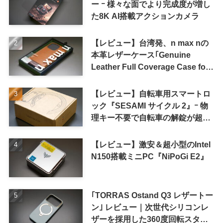
ー ｰ 様々な面でより完成度が増し
た8K AI搭載アクションカメラ
【レビュー】台湾発、n max nの
本革レザーケース｢Genuine
Leather Full Coverage Case for
iPhone 16 Pro｣
【レビュー】自転車用スマートロ
ック『SESAMI サイクル 2』ｰ 物
理キー不要で自転車の解錠が超簡
単に
【レビュー】激安＆超小型のIntel
N150搭載ミニPC『NiPoGi E2』
｢TORRAS Ostand Q3 レザートー
ン｣ レビュー｜次世代シリコンレ
ザーを採用した360度回転スタン