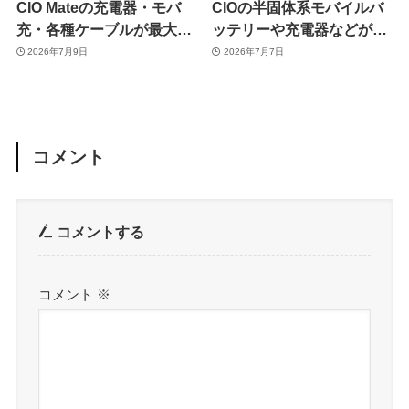
CIO Mateの充電器・モバ
CIOの半固体系モバイルバ
充・各種ケーブルが最大
ッテリーや充電器などが最
47％オフに ｰ 過去最安値多
大50％オフに ｰ 最新製品も
2026年7月9日
2026年7月7日
数
多数対象
コメント
コメントする
コメント
※