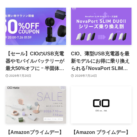
【セール】CIOのUSB充電
CIO、薄型USB充電器を最
器やモバイルバッテリーが
新モデルにお得に乗り換え
最大50%オフに ｰ 半固体系
られる｢NovaPort SLIM
セル採用バッテリーや車載
DUOⅡ乗り換え割｣を提供
2026年7月20日
2026年7月14日
充電器などの最新製品も対
開始
象
【Amazonプライムデー】
【Amazon プライムデー】