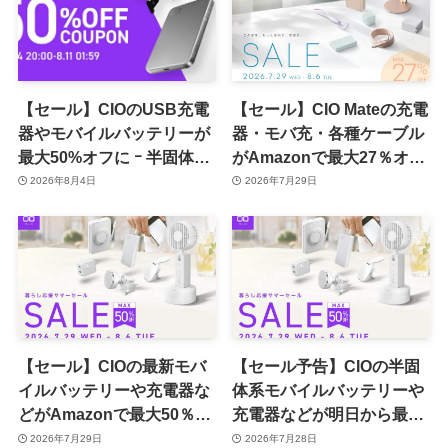
【セール】CIOのUSB充電
【セール】CIO Mateの充電
器やモバイルバッテリーが
器・モバ充・各種ケーブル
最大50%オフに ｰ 半固体系
がAmazonで最大27％オフ
セル採用バッテリーやハン
に
2026年8月4日
2026年7月29日
ディファンなど最新製品も
対象
【セール】CIOの最新モバ
【セール予告】CIOの半固
イルバッテリーや充電器な
体系モバイルバッテリーや
どがAmazonで最大50％オ
充電器などが明日から最大
フに
50％オフに
2026年7月29日
2026年7月28日