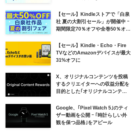
が30％ポイント還元に
【セール】Kindleストアで「白泉
社 夏の大割引セール」が開催中 ｰ
期間限定70％オフや全巻50％オフ
など
【セール】Kindle・Echo・Fire
TVなどのAmazonデバイスが最大
31%オフに
X、オリジナルコンテンツを投稿
するクリエイターへの収益分配を
目的とした｢オリジナルコンテン
ツ報酬プログラム｣を導入へ ｰ 従
来の｢収益分配｣は廃止
Google、｢Pixel Watch 5｣のティ
ザー動画を公開 ｰ ｢時計らしい外
観を保つ品格｣をアピール