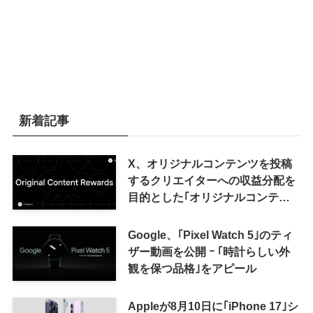
新着記事
X、オリジナルコンテンツを投稿
するクリエイターへの収益分配を
目的とした｢オリジナルコンテン
ツ報酬プログラム｣を導入へ ｰ 従
来の｢収益分配｣は廃止
Google、｢Pixel Watch 5｣のティ
ザー動画を公開 ｰ ｢時計らしい外
観を保つ品格｣をアピール
Appleが8月10日に｢iPhone 17｣シ