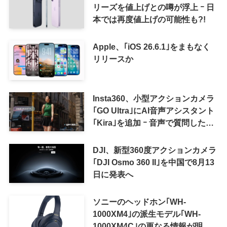
リーズを値上げとの噂が浮上 ｰ 日
本では再度値上げの可能性も?!
Apple、｢iOS 26.6.1｣をまもなく
リリースか
Insta360、小型アクションカメラ
｢GO Ultra｣にAI音声アシスタント
｢Kira｣を追加 ｰ 音声で質問した
り、リアルタイム翻訳などが利用
可能に
DJI、新型360度アクションカメラ
｢DJI Osmo 360 II｣を中国で8月13
日に発表へ
ソニーのヘッドホン｢WH-
1000XM4｣の派生モデル｢WH-
1000XM4C｣の更なる情報が明ら