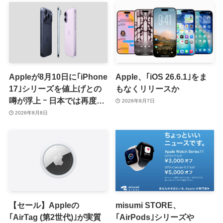
Appleが8月10日に｢iPhone
Apple、｢iOS 26.6.1｣をま
17｣シリーズを値上げとの
もなくリリースか
噂が浮上 ｰ 日本では再度値
2026年8月7日
上げの可能性も?!
2026年8月8日
【セール】Appleの
misumi STORE、
｢AirTag (第2世代)｣が実質
｢AirPods｣シリーズや