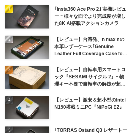
｢Insta360 Ace Pro 2｣ 実機レビュ
ー ｰ 様々な面でより完成度が増し
た8K AI搭載アクションカメラ
【レビュー】台湾発、n max nの
本革レザーケース｢Genuine
Leather Full Coverage Case for
iPhone 16 Pro｣
【レビュー】自転車用スマートロ
ック『SESAMI サイクル 2』ｰ 物
理キー不要で自転車の解錠が超簡
単に
【レビュー】激安＆超小型のIntel
N150搭載ミニPC『NiPoGi E2』
｢TORRAS Ostand Q3 レザートー