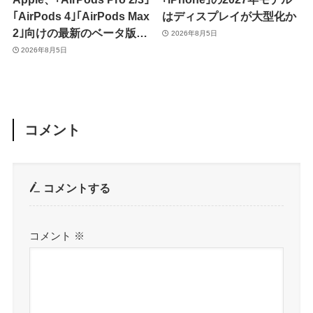
｢AirPods 4｣｢AirPods Max
はディスプレイが大型化か
2｣向けの最新のベータ版フ
2026年8月5日
ァームウェア｢9A5336b｣を
2026年8月5日
提供開始
コメント
コメントする
コメント
※