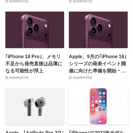
のセールを開催中
14.8.9｣をリリース ｰ 画面共
2026年8月7日
2026年8月7日
有の脆弱性を修正
｢iPhone 18 Pro｣、メモリ
Apple、9月の｢iPhone 18｣
不足から発売直後は品薄に
シリーズの発表イベント開
なる可能性が浮上
催に向けた準備を開始 ｰ 9
月8日か9月9日に開催見込
2026年8月7日
2026年8月5日
み
Apple、｢AirPods Pro 2/3｣
｢iPhone｣の2027年モデル