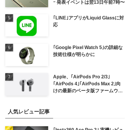
ｰ 発表イベントは翌13日午前7時〜
｢LINE｣アプリがLiquid Glassに対
応
｢Google Pixel Watch 5｣の詳細な
技術仕様が明らかに
Apple、｢AirPods Pro 2/3｣
｢AirPods 4｣｢AirPods Max 2｣向
けの最新のベータ版ファームウェ
ア｢9A5336b｣を提供開始
人気レビュー記事
｢Insta360 Ace Pro 2｣ 実機レビュ