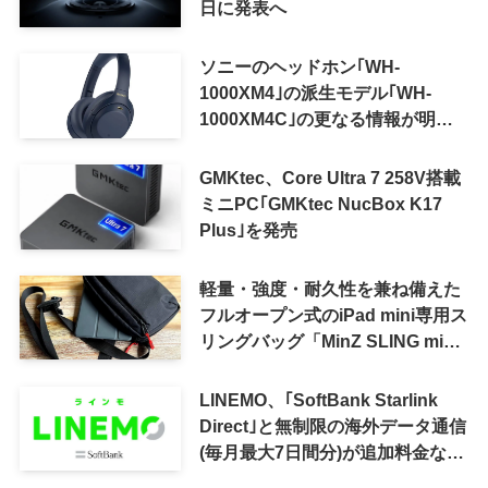
日に発表へ
ソニーのヘッドホン｢WH-
1000XM4｣の派生モデル｢WH-
1000XM4C｣の更なる情報が明ら
かに
GMKtec、Core Ultra 7 258V搭載
ミニPC｢GMKtec NucBox K17
Plus｣を発売
軽量・強度・耐久性を兼ね備えた
フルオープン式のiPad mini専用ス
リングバッグ「MinZ SLING mini
for iPad mini」発売
LINEMO、｢SoftBank Starlink
Direct｣と無制限の海外データ通信
(毎月最大7日間分)が追加料金なし
で利用可能に