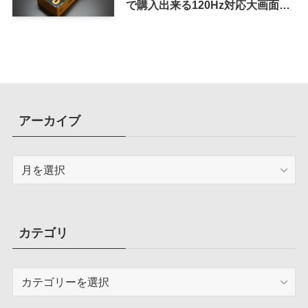
で購入出来る120Hz対応大画面ス
マホ
アーカイブ
ア
ー
カ
イ
ブ
カテゴリ
カ
テ