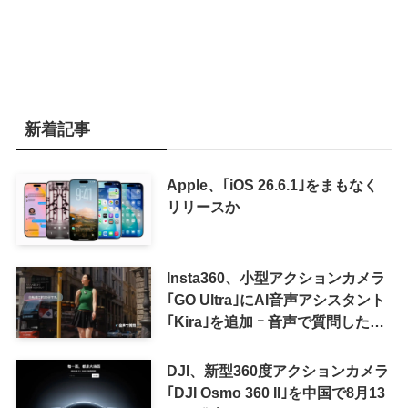
新着記事
Apple、｢iOS 26.6.1｣をまもなく
リリースか
Insta360、小型アクションカメラ
｢GO Ultra｣にAI音声アシスタント
｢Kira｣を追加 ｰ 音声で質問した
り、リアルタイム翻訳などが利用
可能に
DJI、新型360度アクションカメラ
｢DJI Osmo 360 II｣を中国で8月13