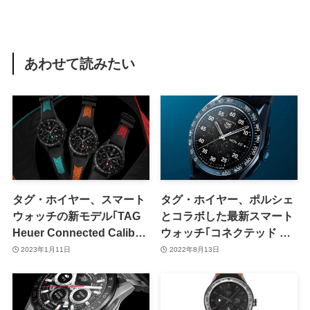
あわせて読みたい
タグ・ホイヤー、スマート
タグ・ホイヤー、ポルシェ
ウォッチの新モデル｢TAG
とコラボした最新スマート
Heuer Connected Calibre
ウォッチ｢コネクテッド キ
E4 Sports Edition｣を発表
ャリバーE4 ポルシェ スペ
2023年1月11日
2022年8月13日
シャルエディション｣を発
表