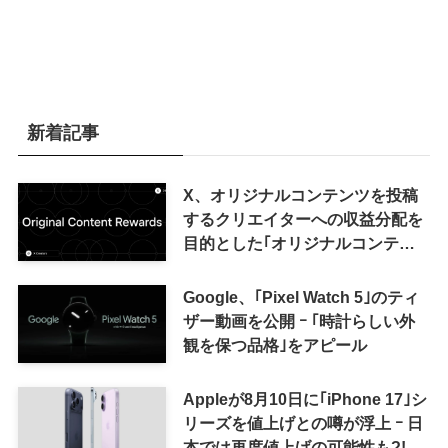
新着記事
X、オリジナルコンテンツを投稿
するクリエイターへの収益分配を
目的とした｢オリジナルコンテン
ツ報酬プログラム｣を導入へ ｰ 従
来の｢収益分配｣は廃止
Google、｢Pixel Watch 5｣のティ
ザー動画を公開 ｰ ｢時計らしい外
観を保つ品格｣をアピール
Appleが8月10日に｢iPhone 17｣シ
リーズを値上げとの噂が浮上 ｰ 日
本では再度値上げの可能性も?!