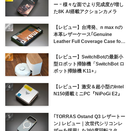
ー ｰ 様々な面でより完成度が増し
た8K AI搭載アクションカメラ
【レビュー】台湾発、n max nの
本革レザーケース｢Genuine
Leather Full Coverage Case for
iPhone 16 Pro｣
【レビュー】SwitchBotの最新小
型ロボット掃除機「SwitchBot ロ
ボット掃除機 K11+」
【レビュー】激安＆超小型のIntel
N150搭載ミニPC『NiPoGi E2』
｢TORRAS Ostand Q3 レザートー
ン｣ レビュー｜次世代シリコンレ
ザーを採用した360度回転スタン