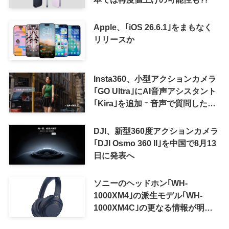
Apple、｢iOS 26.6.1｣をまもなく
リリースか
Insta360、小型アクションカメラ
｢GO Ultra｣にAI音声アシスタント
｢Kira｣を追加 ｰ 音声で質問した
り、リアルタイム翻訳などが利用
可能に
DJI、新型360度アクションカメラ
｢DJI Osmo 360 II｣を中国で8月13
日に発表へ
ソニーのヘッドホン｢WH-
1000XM4｣の派生モデル｢WH-
1000XM4C｣の更なる情報が明ら
かに