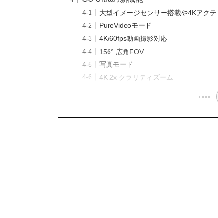
大型イメージセンサー搭載や4Kアクテ
PureVideoモード
4K/60fps動画撮影対応
156° 広角FOV
写真モード
4K 2x クラリティズーム