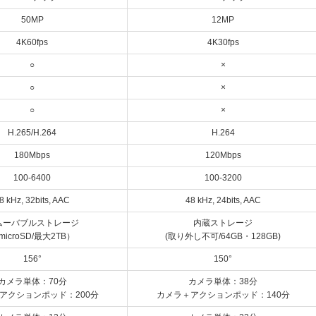
50MP
12MP
4K60fps
4K30fps
○
×
○
×
○
×
H.265/H.264
H.264
180Mbps
120Mbps
100-6400
100-3200
8 kHz, 32bits, AAC
48 kHz, 24bits, AAC
ムーバブルストレージ
内蔵ストレージ
microSD/最大2TB）
(取り外し不可/64GB・128GB)
156°
150°
カメラ単体：70分
カメラ単体：38分
アクションポッド：200分
カメラ＋アクションポッド：140分