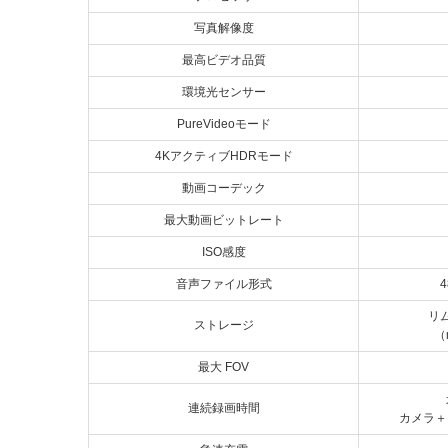
写真解像度
最高ビデオ品質
環境光センサー
PureVideoモード
4KアクティブHDRモード
動画コーデック
最大動画ビットレート
ISO感度
音声ファイル形式
4
リ
ストレージ
（
最大 FOV
連続録画時間
カメラ＋