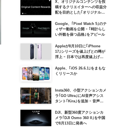
X、オリジナルコンテンツを投
稿するクリエイターへの収益分
配を目的とした｢オリジナルコ
ンテンツ報酬プログラム｣を導
入へ ｰ 従来の｢収益分配｣は廃
Google、｢Pixel Watch 5｣のテ
止
ィザー動画を公開 ｰ ｢時計らし
い外観を保つ品格｣をアピール
Appleが8月10日に｢iPhone
17｣シリーズを値上げとの噂が
浮上 ｰ 日本では再度値上げの
可能性も?!
Apple、｢iOS 26.6.1｣をまもな
くリリースか
Insta360、小型アクションカメ
ラ｢GO Ultra｣にAI音声アシス
タント｢Kira｣を追加 ｰ 音声で
質問したり、リアルタイム翻訳
などが利用可能に
DJI、新型360度アクションカ
メラ｢DJI Osmo 360 II｣を中国
で8月13日に発表へ