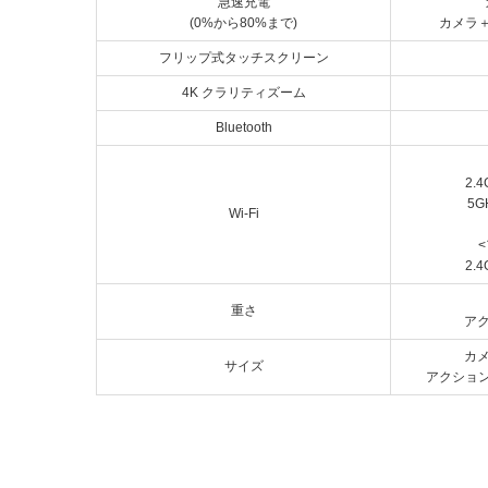
急速充電
(0%から80%まで)
カメラ＋
フリップ式タッチスクリーン
4K クラリティズーム
Bluetooth
2.4
5G
Wi-Fi
2.4
重さ
アク
カメ
サイズ
アクションポ