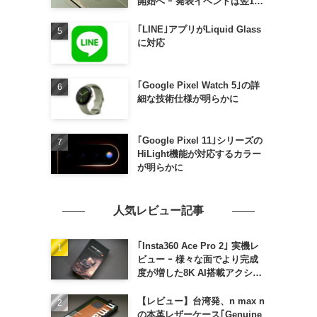
開始へ ｰ 発表イベントは翌13
日午前7時〜
｢LINE｣アプリがLiquid Glass
に対応
｢Google Pixel Watch 5｣の詳
細な技術仕様が明らかに
｢Google Pixel 11｣シリーズの
HiLight機能が対応するカラー
が明らかに
人気レビュー記事
｢Insta360 Ace Pro 2｣ 実機レ
ビュー ｰ 様々な面でより完成
度が増した8K AI搭載アクショ
ンカメラ
【レビュー】台湾発、n max n
の本革レザーケース｢Genuine