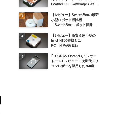
Leather Full Coverage Case
for iPhone 16 Pro｣
【レビュー】SwitchBotの最新
小型ロボット掃除機
「SwitchBot ロボット掃除機
K11+」
【レビュー】激安＆超小型の
Intel N150搭載ミニ
PC『NiPoGi E2』
｢TORRAS Ostand Q3 レザー
トーン｣ レビュー｜次世代シリ
コンレザーを採用した360度回
転スタンド搭載ケース