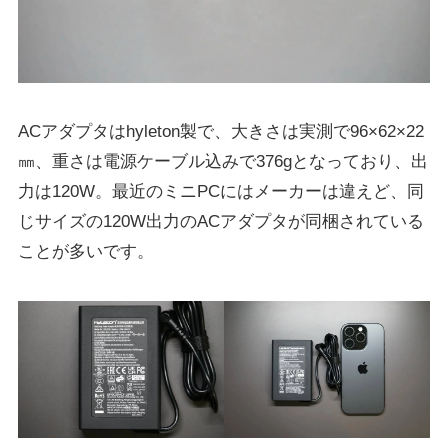
ACアダプタはhyleton製で、大きさは実測で96×62×22
㎜、重さは電源ケーブル込みで376gとなっており、出
力は120W。最近のミニPCにはメーカーは違えど、同
じサイズの120W出力のACアダプタが同梱されている
ことが多いです。