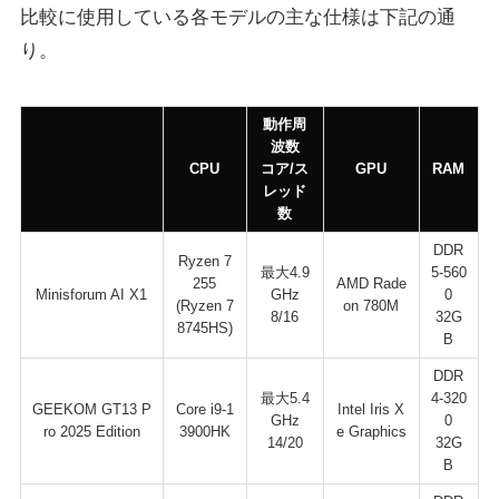
比較に使用している各モデルの主な仕様は下記の通
り。
動作周
波数
CPU
コア/ス
GPU
RAM
レッド
数
DDR
Ryzen 7
最大4.9
5-560
255
AMD Rade
Minisforum AI X1
GHz
0
(Ryzen 7
on 780M
8/16
32G
8745HS)
B
DDR
最大5.4
4-320
GEEKOM GT13 P
Core i9-1
Intel Iris X
GHz
0
ro 2025 Edition
3900HK
e Graphics
14/20
32G
B