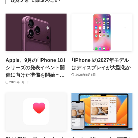
Apple、9月の｢iPhone 18｣
｢iPhone｣の2027年モデル
シリーズの発表イベント開
はディスプレイが大型化か
催に向けた準備を開始 ｰ 9
2026年8月5日
月8日か9月9日に開催見込
2026年8月5日
み