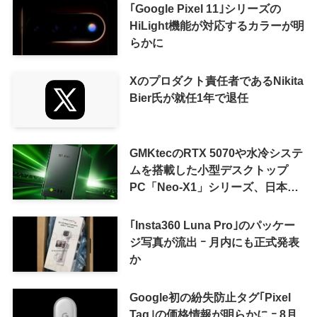
｢Google Pixel 11｣シリーズの
HiLight機能が対応するカラーが明
らかに
Xのプロダクト責任者であるNikita
Bier氏が就任1年で退任
GMKtecのRTX 5070や水冷システ
ムを搭載した小型デスクトップ
PC「Neo-X1」シリーズ、日本で
も9月中旬に発売へ
｢Insta360 Luna Pro｣のパッケー
ジ写真が流出 ｰ 月内にも正式発表
か
Google初の紛失防止タグ｢Pixel
Tag｣の価格情報が明らかに ｰ 8月