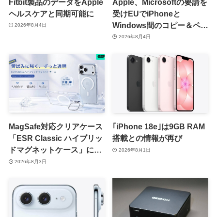
Fitbit製品のデータをApple
Apple、Microsoftの要請を
ヘルスケアと同期可能に
受けEUでiPhoneと
Windows間のコピー＆ペー
2026年8月4日
スト機能を提供へ
2026年8月4日
MagSafe対応クリアケース
｢iPhone 18e｣は9GB RAM
「ESR Classic ハイブリッ
搭載との情報が再び
ドマグネットケース」に黄
2026年8月1日
ばみへの耐久性を向上させ
2026年8月3日
た改良版が登場