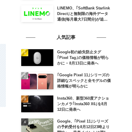
SLING mini for iPad mini」
発売
LINEMO、｢SoftBank Starlink
。
Direct｣と無制限の海外データ
通信(毎月最大7日間分)が追加
料金なしで利用可能に
人気記事
Google初の紛失防止タグ
｢Pixel Tag｣の価格情報が明ら
かに ｰ 8月13日に発表へ
｢Google Pixel 11｣シリーズの
詳細なスペックと全モデルの価
格情報が明らかに
Insta360、新型360度アクショ
ンカメラ｢Insta360 X6｣を8月
12日に発表へ
Google、｢Pixel 11｣シリーズ
の予約受付を8月12日23時より