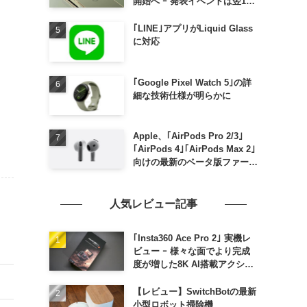
開始へ ｰ 発表イベントは翌13
日午前7時〜
｢LINE｣アプリがLiquid Glass
に対応
｢Google Pixel Watch 5｣の詳
細な技術仕様が明らかに
Apple、｢AirPods Pro 2/3｣
｢AirPods 4｣｢AirPods Max 2｣
向けの最新のベータ版ファーム
ウェア｢9A5336b｣を提供開始
人気レビュー記事
｢Insta360 Ace Pro 2｣ 実機レ
ビュー ｰ 様々な面でより完成
度が増した8K AI搭載アクショ
ンカメラ
【レビュー】SwitchBotの最新
小型ロボット掃除機