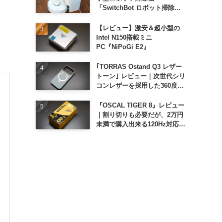
「SwitchBot ロボット掃除機
K11+」
【レビュー】激安＆超小型の
Intel N150搭載ミニ
PC『NiPoGi E2』
｢TORRAS Ostand Q3 レザー
トーン｣ レビュー｜次世代シリ
コンレザーを採用した360度回
転スタンド搭載ケース
『OSCAL TIGER 8』レビュー
｜割り切りも必要だが、2万円
未満で購入出来る120Hz対応大
画面スマホ