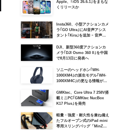
Apple、｢iOS 26.6.1｣をまもな
くリリースか
Insta360、小型アクションカメ
ラ｢GO Ultra｣にAI音声アシス
タント｢Kira｣を追加 ｰ 音声で
質問したり、リアルタイム翻訳
などが利用可能に
DJI、新型360度アクションカ
メラ｢DJI Osmo 360 II｣を中国
で8月13日に発表へ
ソニーのヘッドホン｢WH-
1000XM4｣の派生モデル｢WH-
1000XM4C｣の更なる情報が明
らかに
GMKtec、Core Ultra 7 258V搭
載ミニPC｢GMKtec NucBox
K17 Plus｣を発売
軽量・強度・耐久性を兼ね備え
たフルオープン式のiPad mini
専用スリングバッグ「MinZ