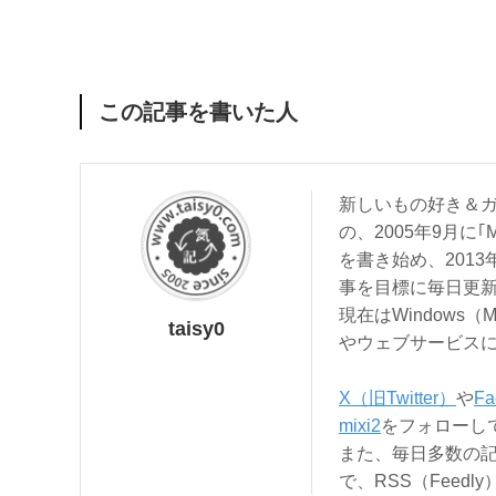
この記事を書いた人
新しいもの好き＆ガ
の、2005年9月に｢
を書き始め、201
事を目標に毎日更
現在はWindows（
taisy0
やウェブサービス
X（旧Twitter）
や
Fa
mixi2
をフォローし
また、毎日多数の
で、RSS（Feed