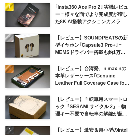
｢Insta360 Ace Pro 2｣ 実機レビュ
ー ｰ 様々な面でより完成度が増し
た8K AI搭載アクションカメラ
【レビュー】SOUNDPEATSの新
型イヤホン｢Capsule3 Pro+｣ ｰ
MEMSドライバー搭載も約1万円
の高コスパが特徴
【レビュー】台湾発、n max nの
本革レザーケース｢Genuine
Leather Full Coverage Case for
iPhone 16 Pro｣
【レビュー】自転車用スマートロ
ック『SESAMI サイクル 2』ｰ 物
理キー不要で自転車の解錠が超簡
単に
【レビュー】激安＆超小型のIntel