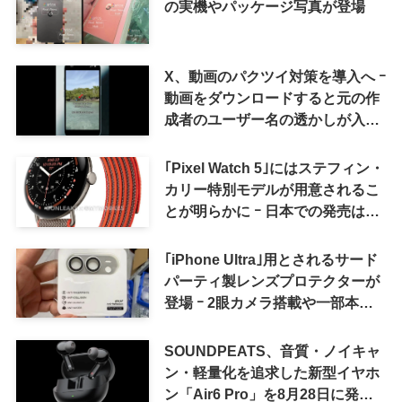
の実機やパッケージ写真が登場
X、動画のパクツイ対策を導入へ ｰ
動画をダウンロードすると元の作
成者のユーザー名の透かしが入る
ように
｢Pixel Watch 5｣にはステフィン・
カリー特別モデルが用意されるこ
とが明らかに ｰ 日本での発売は期
待しない方が良さそう
｢iPhone Ultra｣用とされるサード
パーティ製レンズプロテクターが
登場 ｰ 2眼カメラ搭載や一部本体
カラーを示唆
SOUNDPEATS、音質・ノイキャ
ン・軽量化を追求した新型イヤホ
ン「Air6 Pro」を8月28日に発売