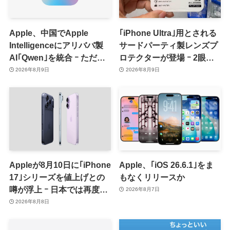
Apple、中国でApple
｢iPhone Ultra｣用とされる
Intelligenceにアリババ製
サードパーティ製レンズプ
AI｢Qwen｣を統合 ｰ ただ、
ロテクターが登場 ｰ 2眼カ
ユーザーガイドを公開後に
メラ搭載や一部本体カラー
2026年8月9日
2026年8月9日
削除
を示唆
Appleが8月10日に｢iPhone
Apple、｢iOS 26.6.1｣をま
17｣シリーズを値上げとの
もなくリリースか
噂が浮上 ｰ 日本では再度値
2026年8月7日
上げの可能性も?!
2026年8月8日