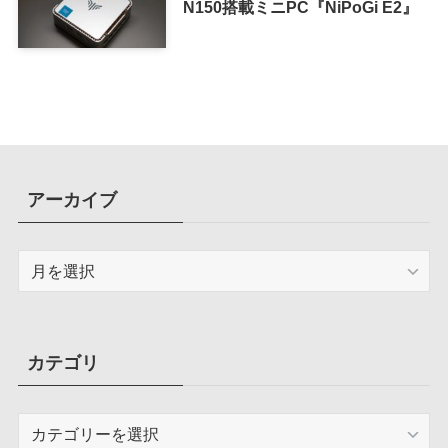
N150搭載ミニPC『NiPoGi E2』
アーカイブ
ア
ー
カ
イ
ブ
カテゴリ
カ