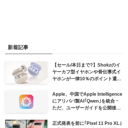
新着記事
【セール/本日まで?】Shokzのイ
ヤーカフ型イヤホンや骨伝導式イ
ヤホンが一律10％のポイント還元
に
Apple、中国でApple Intelligence
にアリババ製AI｢Qwen｣を統合 ｰ
ただ、ユーザーガイドを公開後に
削除
正式発表を前に｢Pixel 11 Pro XL｣