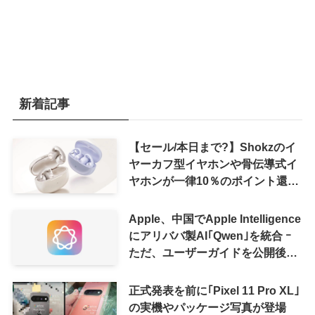
新着記事
【セール/本日まで?】Shokzのイ
ヤーカフ型イヤホンや骨伝導式イ
ヤホンが一律10％のポイント還元
に
Apple、中国でApple Intelligence
にアリババ製AI｢Qwen｣を統合 ｰ
ただ、ユーザーガイドを公開後に
削除
正式発表を前に｢Pixel 11 Pro XL｣
の実機やパッケージ写真が登場