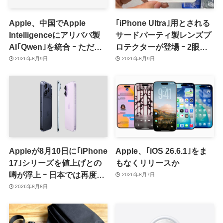
Apple、中国でApple
｢iPhone Ultra｣用とされる
Intelligenceにアリババ製
サードパーティ製レンズプ
AI｢Qwen｣を統合 ｰ ただ、
ロテクターが登場 ｰ 2眼カ
ユーザーガイドを公開後に
メラ搭載や一部本体カラー
2026年8月9日
2026年8月9日
削除
を示唆
Appleが8月10日に｢iPhone
Apple、｢iOS 26.6.1｣をま
17｣シリーズを値上げとの
もなくリリースか
噂が浮上 ｰ 日本では再度値
2026年8月7日
上げの可能性も?!
2026年8月8日