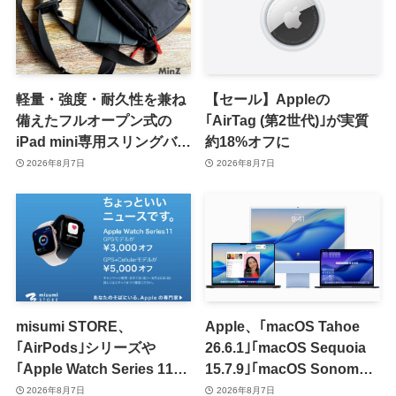
軽量・強度・耐久性を兼ね
【セール】Appleの
備えたフルオープン式の
｢AirTag (第2世代)｣が実質
iPad mini専用スリングバッ
約18%オフに
グ「MinZ SLING mini for
2026年8月7日
2026年8月7日
iPad mini」発売
misumi STORE、
Apple、｢macOS Tahoe
｢AirPods｣シリーズや
26.6.1｣｢macOS Sequoia
｢Apple Watch Series 11｣
15.7.9｣｢macOS Sonoma
のセールを開催中
14.8.9｣をリリース ｰ 画面共
2026年8月7日
2026年8月7日