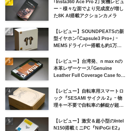
｢Insta360 Ace Pro 2｣ 実機レビュ
ー ｰ 様々な面でより完成度が増し
た8K AI搭載アクションカメラ
【レビュー】SOUNDPEATSの新
型イヤホン｢Capsule3 Pro+｣ ｰ
MEMSドライバー搭載も約1万円
の高コスパが特徴
【レビュー】台湾発、n max nの
本革レザーケース｢Genuine
Leather Full Coverage Case for
iPhone 16 Pro｣
【レビュー】自転車用スマートロ
ック『SESAMI サイクル 2』ｰ 物
理キー不要で自転車の解錠が超簡
単に
【レビュー】激安＆超小型のIntel
N150搭載ミニPC『NiPoGi E2』