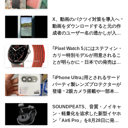
X、動画のパクツイ対策を導入へ ｰ
動画をダウンロードすると元の作
成者のユーザー名の透かしが入る
ように
｢Pixel Watch 5｣にはステフィン・
カリー特別モデルが用意されるこ
とが明らかに ｰ 日本での発売は期
待しない方が良さそう
｢iPhone Ultra｣用とされるサード
パーティ製レンズプロテクターが
登場 ｰ 2眼カメラ搭載や一部本体
カラーを示唆
SOUNDPEATS、音質・ノイキャ
ン・軽量化を追求した新型イヤホ
ン「Air6 Pro」を8月28日に発売
へ