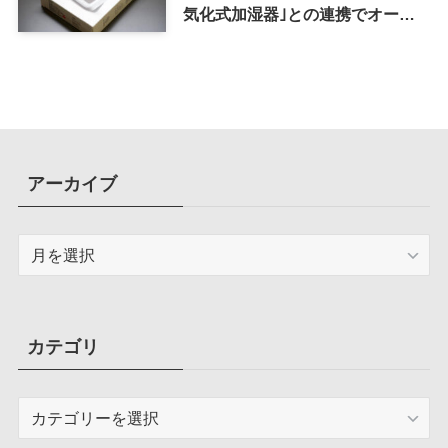
気化式加湿器｣との連携でオート
メーション化が便利
アーカイブ
ア
ー
カ
イ
ブ
カテゴリ
カ
テ