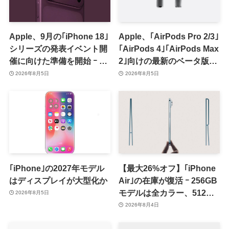
Apple、9月の｢iPhone 18｣
Apple、｢AirPods Pro 2/3｣
シリーズの発表イベント開
｢AirPods 4｣｢AirPods Max
催に向けた準備を開始 ｰ 9
2｣向けの最新のベータ版フ
月8日か9月9日に開催見込
ァームウェア｢9A5336b｣を
2026年8月5日
2026年8月5日
み
提供開始
｢iPhone｣の2027年モデル
【最大26%オフ】｢iPhone
はディスプレイが大型化か
Air｣の在庫が復活 ｰ 256GB
モデルは全カラー、512GB
2026年8月5日
モデルはホワイト以外が在
2026年8月4日
庫有り