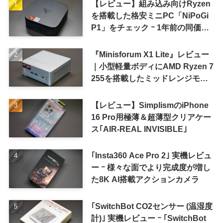
【レビュー】組み込み向けRyzen
を搭載した格安ミニPC「NiPoGi
P1」をチェック ｰ 1年前の同価格
帯モデルより高性能
『Minisforum X1 Lite』レビュー
｜小型軽量ボディにAMD Ryzen 7
255を搭載したミッドレンジモデ
ル
【レビュー】SimplismのiPhone
16 Pro用極薄＆超薄型クリアケー
ス｢AIR-REAL INVISIBLE｣
｢Insta360 Ace Pro 2｣ 実機レビュ
ー ｰ 様々な面でより完成度が増し
た8K AI搭載アクションカメラ
｢SwitchBot CO2センサー (温湿度
計)｣ 実機レビュー ｰ ｢SwitchBot