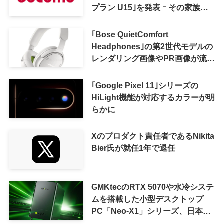
プラン U15｣を発表 ｰ その家族が
おトクになる｢ドコモ 親子割｣も
｢Bose QuietComfort
Headphones｣の第2世代モデルの
レンダリング画像やPR画像が流出
ｰ まもなく発表か
｢Google Pixel 11｣シリーズの
HiLight機能が対応するカラーが明
らかに
Xのプロダクト責任者であるNikita
Bier氏が就任1年で退任
GMKtecのRTX 5070や水冷システ
ムを搭載した小型デスクトップ
PC「Neo-X1」シリーズ、日本で
も9月中旬に発売へ