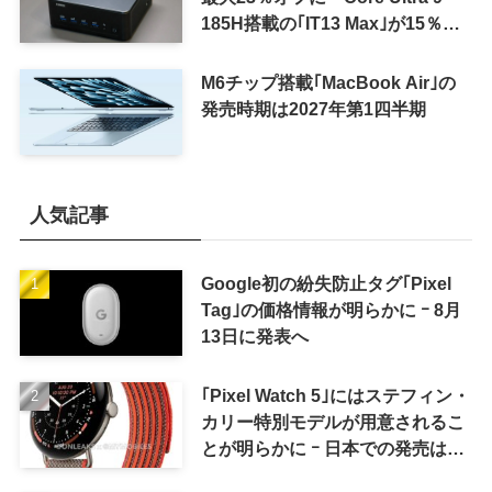
185H搭載の｢IT13 Max｣が15％オ
フなど
M6チップ搭載｢MacBook Air｣の
発売時期は2027年第1四半期
人気記事
Google初の紛失防止タグ｢Pixel
Tag｣の価格情報が明らかに ｰ 8月
13日に発表へ
｢Pixel Watch 5｣にはステフィン・
カリー特別モデルが用意されるこ
とが明らかに ｰ 日本での発売は期
待しない方が良さそう