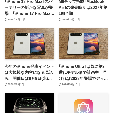
｢iPhone 18 Pro Max｣のバ
M6チップ搭載｢MacBook
ッテリーの新たな写真が登
Air｣の発売時期は2027年第
場 ｰ ｢iPhone 17 Pro Max｣
1四半期
からの容量増加を確認
2026年8月10日
2026年8月10日
今年のiPhone発表イベント
｢iPhone Ultra｣は既に第3
は大規模な内容になる見込
世代モデルまで計画中 ｰ 早
み ｰ 開催日は9月9日(水)、
ければ2028年登場でディス
予約受付開始日は9月12日
プレイが僅かに大型化
2026年8月10日
2026年8月10日
(土)の予想