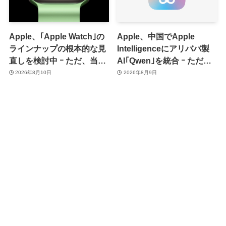
Apple、｢Apple Watch｣の
Apple、中国でApple
ラインナップの根本的な見
Intelligenceにアリババ製
直しを検討中 ｰ ただ、当面
AI｢Qwen｣を統合 ｰ ただ、
は控えめなアップグレード
ユーザーガイドを公開後に
2026年8月10日
2026年8月9日
が続く見通し
削除