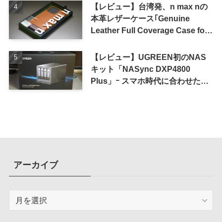
【レビュー】台湾発、n max nの
本革レザーケース｢Genuine
Leather Full Coverage Case for
iPhone 16 Pro｣
【レビュー】UGREEN初のNAS
キット「NASync DXP4800
Plus」ｰ スマホ時代に合わせた設
計で、写真や動画によるスマホの
容量圧迫問題も解決
アーカイブ
ア
ー
カ