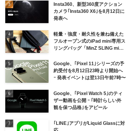
Insta360、新型360度アクション
カメラ｢Insta360 X6｣を8月12日に
発表へ
軽量・強度・耐久性を兼ね備えた
フルオープン式のiPad mini専用ス
リングバッグ「MinZ SLING mini
for iPad mini」発売
Google、｢Pixel 11｣シリーズの予
約受付を8月12日23時より開始へ
ｰ 発表イベントは翌13日午前7時〜
Google、｢Pixel Watch 5｣のティ
ザー動画を公開 ｰ ｢時計らしい外
観を保つ品格｣をアピール
｢LINE｣アプリがLiquid Glassに対
応