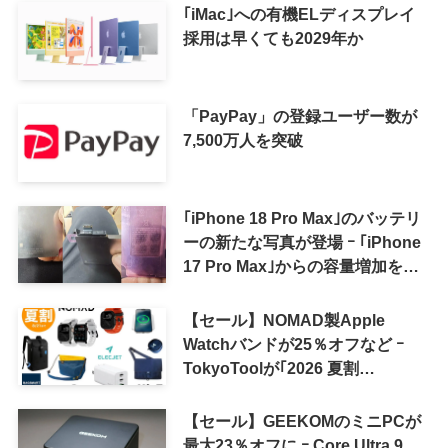
｢iMac｣への有機ELディスプレイ
採用は早くても2029年か
「PayPay」の登録ユーザー数が
7,500万人を突破
｢iPhone 18 Pro Max｣のバッテリ
ーの新たな写真が登場 ｰ ｢iPhone
17 Pro Max｣からの容量増加を確
認
【セール】NOMAD製Apple
Watchバンドが25％オフなど ｰ
TokyoToolが｢2026 夏割
SUMMER SALE｣を開催中
【セール】GEEKOMのミニPCが
最大23％オフに ｰ Core Ultra 9