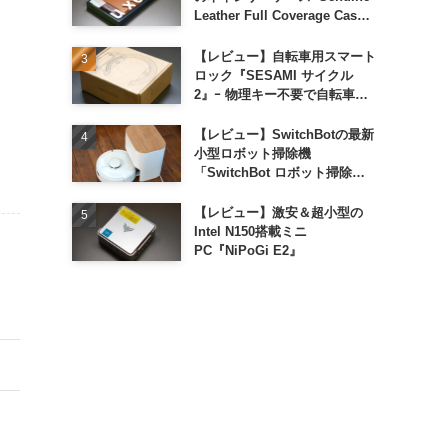
Leather Full Coverage Case
for iPhone 16 Pro｣
【レビュー】自転車用スマート
ロック『SESAMI サイクル
2』ｰ 物理キー不要で自転車の
解錠が超簡単に
【レビュー】SwitchBotの最新
小型ロボット掃除機
「SwitchBot ロボット掃除機
K11+」
【レビュー】激安＆超小型の
Intel N150搭載ミニ
PC『NiPoGi E2』