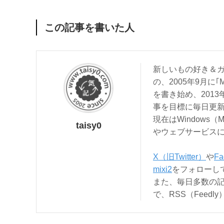
この記事を書いた人
新しいもの好き＆ガ
の、2005年9月に｢
を書き始め、201
事を目標に毎日更
現在はWindows（
taisy0
やウェブサービス
X（旧Twitter）
や
Fa
mixi2
をフォローし
また、毎日多数の
で、RSS（Feed