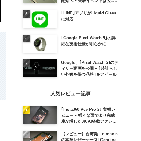
開始へ ｰ 発表イベントは翌13
日午前7時〜
｢LINE｣アプリがLiquid Glass
に対応
｢Google Pixel Watch 5｣の詳
細な技術仕様が明らかに
Google、｢Pixel Watch 5｣のテ
ィザー動画を公開 ｰ ｢時計らし
い外観を保つ品格｣をアピール
人気レビュー記事
｢Insta360 Ace Pro 2｣ 実機レ
ビュー ｰ 様々な面でより完成
度が増した8K AI搭載アクショ
ンカメラ
【レビュー】台湾発、n max n
の本革レザーケース｢Genuine