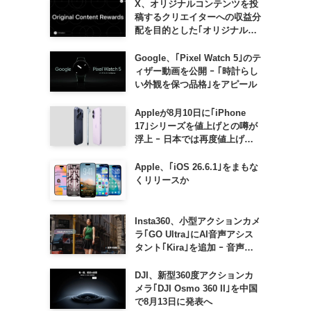
X、オリジナルコンテンツを投
稿するクリエイターへの収益分
配を目的とした｢オリジナルコ
ンテンツ報酬プログラム｣を導
入へ ｰ 従来の｢収益分配｣は廃
Google、｢Pixel Watch 5｣のテ
止
ィザー動画を公開 ｰ ｢時計らし
い外観を保つ品格｣をアピール
Appleが8月10日に｢iPhone
17｣シリーズを値上げとの噂が
ら
浮上 ｰ 日本では再度値上げの
可能性も?!
。
Apple、｢iOS 26.6.1｣をまもな
くリリースか
Insta360、小型アクションカメ
ラ｢GO Ultra｣にAI音声アシス
タント｢Kira｣を追加 ｰ 音声で
質問したり、リアルタイム翻訳
などが利用可能に
DJI、新型360度アクションカ
メラ｢DJI Osmo 360 II｣を中国
で8月13日に発表へ