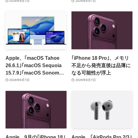
のセールを開催中
2026年8月7日
2026年8月7日
Apple、｢macOS Tahoe
｢iPhone 18 Pro｣、メモリ
26.6.1｣｢macOS Sequoia
不足から発売直後は品薄に
15.7.9｣｢macOS Sonoma
なる可能性が浮上
14.8.9｣をリリース ｰ 画面共
2026年8月7日
2026年8月7日
有の脆弱性を修正
Apple、9月の｢iPhone 18｣
Apple、｢AirPods Pro 2/3｣