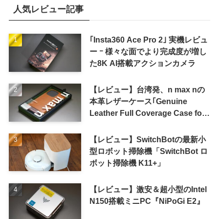
人気レビュー記事
｢Insta360 Ace Pro 2｣ 実機レビュ
ー ｰ 様々な面でより完成度が増し
た8K AI搭載アクションカメラ
【レビュー】台湾発、n max nの
本革レザーケース｢Genuine
Leather Full Coverage Case for
iPhone 16 Pro｣
【レビュー】SwitchBotの最新小
型ロボット掃除機「SwitchBot ロ
ボット掃除機 K11+」
【レビュー】激安＆超小型のIntel
N150搭載ミニPC『NiPoGi E2』