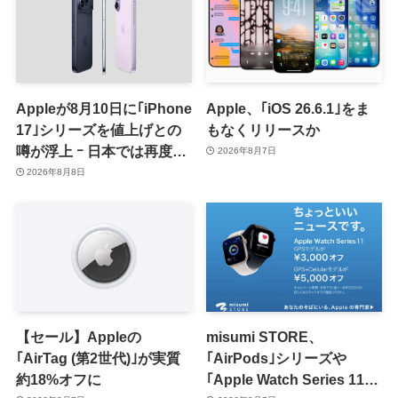
Appleが8月10日に｢iPhone
Apple、｢iOS 26.6.1｣をま
17｣シリーズを値上げとの
もなくリリースか
噂が浮上 ｰ 日本では再度値
2026年8月7日
上げの可能性も?!
2026年8月8日
【セール】Appleの
misumi STORE、
｢AirTag (第2世代)｣が実質
｢AirPods｣シリーズや
約18%オフに
｢Apple Watch Series 11｣