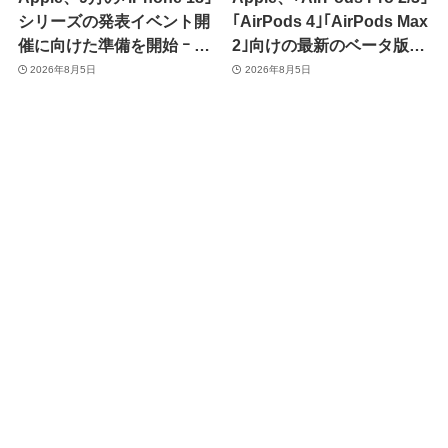
シリーズの発表イベント開
｢AirPods 4｣｢AirPods Max
催に向けた準備を開始 ｰ 9
2｣向けの最新のベータ版フ
月8日か9月9日に開催見込
ァームウェア｢9A5336b｣を
2026年8月5日
2026年8月5日
み
提供開始