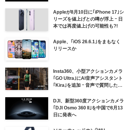
Appleが8月10日に｢iPhone 17｣シ
リーズを値上げとの噂が浮上 ｰ 日
本では再度値上げの可能性も?!
Apple、｢iOS 26.6.1｣をまもなく
リリースか
Insta360、小型アクションカメラ
｢GO Ultra｣にAI音声アシスタント
｢Kira｣を追加 ｰ 音声で質問した
り、リアルタイム翻訳などが利用
可能に
DJI、新型360度アクションカメラ
｢DJI Osmo 360 II｣を中国で8月13
日に発表へ