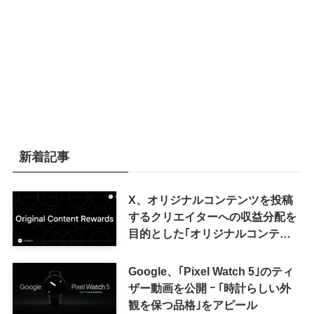
新着記事
X、オリジナルコンテンツを投稿
するクリエイターへの収益分配を
目的とした｢オリジナルコンテン
ツ報酬プログラム｣を導入へ ｰ 従
来の｢収益分配｣は廃止
Google、｢Pixel Watch 5｣のティ
ザー動画を公開 ｰ ｢時計らしい外
観を保つ品格｣をアピール