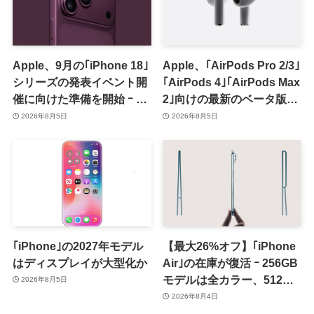
Apple、9月の｢iPhone 18｣
Apple、｢AirPods Pro 2/3｣
シリーズの発表イベント開
｢AirPods 4｣｢AirPods Max
催に向けた準備を開始 ｰ 9
2｣向けの最新のベータ版フ
月8日か9月9日に開催見込
ァームウェア｢9A5336b｣を
2026年8月5日
2026年8月5日
み
提供開始
｢iPhone｣の2027年モデル
【最大26%オフ】｢iPhone
はディスプレイが大型化か
Air｣の在庫が復活 ｰ 256GB
モデルは全カラー、512GB
2026年8月5日
モデルはホワイト以外が在
2026年8月4日
庫有り