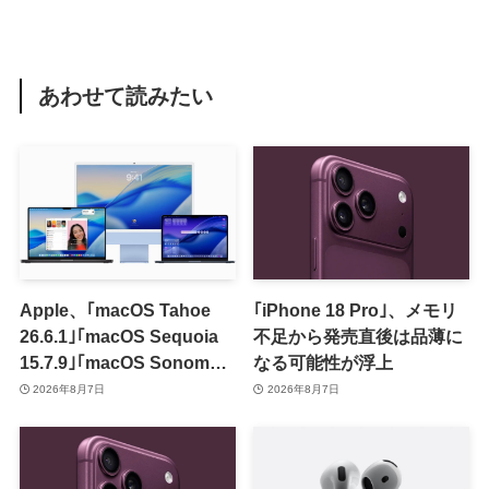
あわせて読みたい
Apple、｢macOS Tahoe
｢iPhone 18 Pro｣、メモリ
26.6.1｣｢macOS Sequoia
不足から発売直後は品薄に
15.7.9｣｢macOS Sonoma
なる可能性が浮上
14.8.9｣をリリース ｰ 画面共
2026年8月7日
2026年8月7日
有の脆弱性を修正