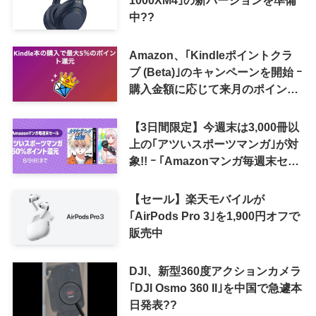
1000XM4｣の新バージョンを準備
中??
Amazon、｢Kindleポイントクラ
ブ (Beta)｣のキャンペーンを開始 ｰ
購入金額に応じて来月のポイント
還元率アップ
【3日間限定】今週末は3,000冊以
上の｢アツいスポーツマンガ｣が対
象!! ｰ ｢Amazonマンガ毎週末セー
ル｣がスタート
【セール】楽天モバイルが
｢AirPods Pro 3｣を1,900円オフで
販売中
DJI、新型360度アクションカメラ
｢DJI Osmo 360 II｣を中国で急遽本
日発表??