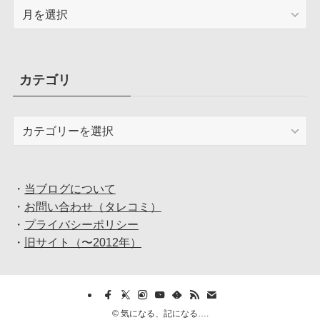
ア
ー
カ
イ
ブ
カテゴリ
カ
テ
ゴ
リ
・
当ブログについて
・
お問い合わせ（タレコミ）
・
プライバシーポリシー
・
旧サイト（〜2012年）
©
気になる、記になる….