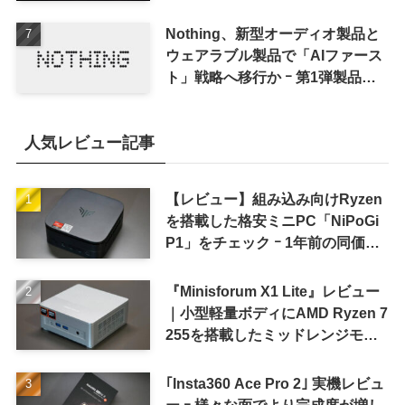
Nothing、新型オーディオ製品と
ウェアラブル製品で「AIファース
ト」戦略へ移行か ｰ 第1弾製品は
8〜9月に順次発表との情報
人気レビュー記事
【レビュー】組み込み向けRyzen
を搭載した格安ミニPC「NiPoGi
P1」をチェック ｰ 1年前の同価格
帯モデルより高性能
『Minisforum X1 Lite』レビュー
｜小型軽量ボディにAMD Ryzen 7
255を搭載したミッドレンジモデ
ル
｢Insta360 Ace Pro 2｣ 実機レビュ
ー ｰ 様々な面でより完成度が増し