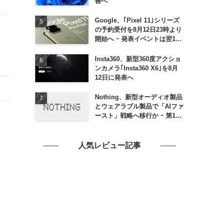
善へ
Google、｢Pixel 11｣シリーズ
の予約受付を8月12日23時より
開始へ ｰ 発表イベントは翌13
日午前7時〜
Insta360、新型360度アクショ
ンカメラ｢Insta360 X6｣を8月
12日に発表へ
Nothing、新型オーディオ製品
とウェアラブル製品で「AIファ
ースト」戦略へ移行か ｰ 第1弾
製品は8〜9月に順次発表との
情報
人気レビュー記事
【レビュー】組み込み向け
Ryzenを搭載した格安ミニ
PC「NiPoGi P1」をチェック
ｰ 1年前の同価格帯モデルより
高性能
『Minisforum X1 Lite』レビ
ュー｜小型軽量ボディにAMD