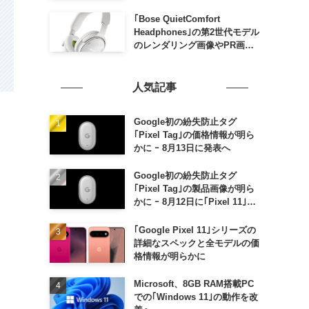
家族がおトクになる｢ドコモ 親
子割｣も
｢Bose QuietComfort
Headphones｣の第2世代モデル
のレンダリング画像やPR画像
が流出 ｰ まもなく発表か
人気記事
Google初の紛失防止タグ
｢Pixel Tag｣の価格情報が明ら
かに ｰ 8月13日に発表へ
Google初の紛失防止タグ
｢Pixel Tag｣の製品画像が明ら
かに ｰ 8月12日に｢Pixel 11｣な
どと一緒に発表か
｢Google Pixel 11｣シリーズの
詳細なスペックと全モデルの価
格情報が明らかに
Microsoft、8GB RAM搭載PC
での｢Windows 11｣の動作を改