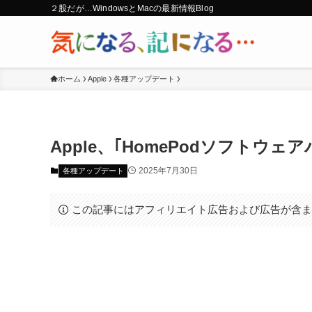
２股だが…WindowsとMacの最新情報Blog
ホーム
Apple
各種アップデート
Apple、｢HomePodソフトウェ
2025年7月30日
各種アップデート
この記事にはアフィリエイト広告および広告が含