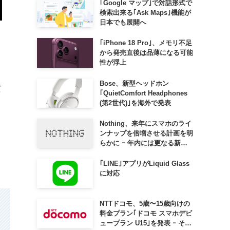
｢Google マップ｣で対話形式で
検索出来る｢Ask Maps｣機能が
日本でも展開へ
｢iPhone 18 Pro｣、メモリ不足
から発売直後は品薄になる可能
性が浮上
Bose、新型ヘッドホン
て
｢QuietComfort Headphones
(第2世代)｣を海外で発表
Nothing、来年にスマホのライ
ンナップを倍増させる計画を明
らかに ｰ 年内には更なる新製
品も投入へ
｢LINE｣アプリがLiquid Glass
に対応
NTTドコモ、5歳〜15歳向けの
料金プラン｢ドコモ スマホデビ
ュープラン U15｣を発表 ｰ その