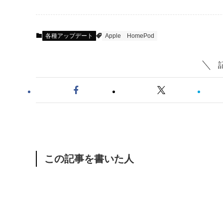
各種アップデート
Apple
HomePod
この記事を書いた人
新しいもの好き＆ガ
の、2005年9月に｢