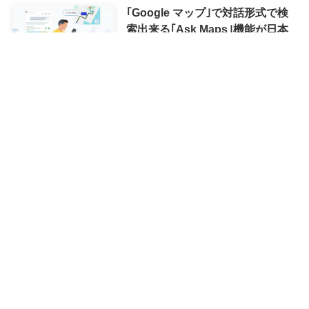
｢Google マップ｣で対話形式で検
索出来る｢Ask Maps｣機能が日本
でも展開へ
｢iPhone 18 Pro｣、メモリ不足か
ら発売直後は品薄になる可能性が
浮上
Bose、新型ヘッドホン
｢QuietComfort Headphones (第2
世代)｣を海外で発表
Nothing、来年にスマホのライン
ナップを倍増させる計画を明らか
に ｰ 年内には更なる新製品も投入
へ
｢LINE｣アプリがLiquid Glassに対