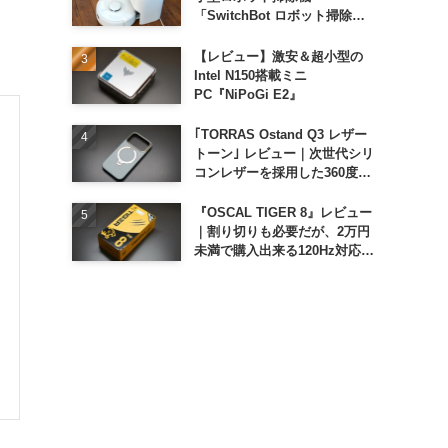
「SwitchBot ロボット掃除機
K11+」
【レビュー】激安＆超小型の
Intel N150搭載ミニ
PC『NiPoGi E2』
｢TORRAS Ostand Q3 レザー
トーン｣ レビュー｜次世代シリ
コンレザーを採用した360度回
転スタンド搭載ケース
『OSCAL TIGER 8』レビュー
｜割り切りも必要だが、2万円
未満で購入出来る120Hz対応大
画面スマホ