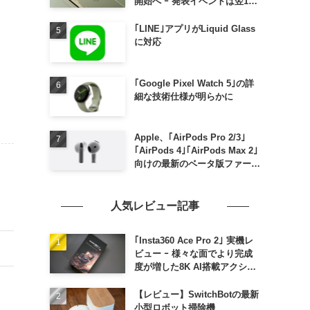
開始へ ｰ 発表イベントは翌13
日午前7時〜
｢LINE｣アプリがLiquid Glass
に対応
｢Google Pixel Watch 5｣の詳
細な技術仕様が明らかに
Apple、｢AirPods Pro 2/3｣
｢AirPods 4｣｢AirPods Max 2｣
向けの最新のベータ版ファーム
ウェア｢9A5336b｣を提供開始
人気レビュー記事
｢Insta360 Ace Pro 2｣ 実機レ
ビュー ｰ 様々な面でより完成
度が増した8K AI搭載アクショ
ンカメラ
【レビュー】SwitchBotの最新
小型ロボット掃除機