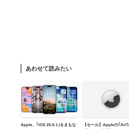
あわせて読みたい
Apple、｢iOS 26.6.1｣をまもな
【セール】Appleの｢AirTa