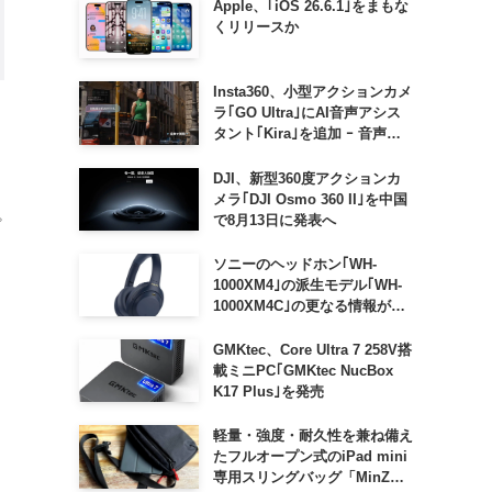
Apple、｢iOS 26.6.1｣をまもな
くリリースか
Insta360、小型アクションカメ
ラ｢GO Ultra｣にAI音声アシス
タント｢Kira｣を追加 ｰ 音声で
質問したり、リアルタイム翻訳
などが利用可能に
DJI、新型360度アクションカ
メラ｢DJI Osmo 360 II｣を中国
で8月13日に発表へ
プ
ソニーのヘッドホン｢WH-
1000XM4｣の派生モデル｢WH-
1000XM4C｣の更なる情報が明
らかに
GMKtec、Core Ultra 7 258V搭
載ミニPC｢GMKtec NucBox
K17 Plus｣を発売
と
軽量・強度・耐久性を兼ね備え
たフルオープン式のiPad mini
専用スリングバッグ「MinZ