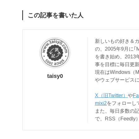
この記事を書いた人
新しいもの好き＆ガ
の、2005年9月に｢
を書き始め、201
事を目標に毎日更
現在はWindows（
taisy0
やウェブサービス
X（旧Twitter）
や
Fa
mixi2
をフォローし
また、毎日多数の
で、RSS（Feed