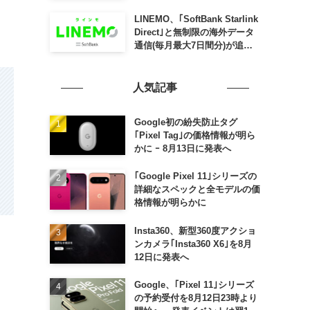
SLING mini for iPad mini」
発売
LINEMO、｢SoftBank Starlink
Direct｣と無制限の海外データ
通信(毎月最大7日間分)が追加
料金なしで利用可能に
人気記事
Google初の紛失防止タグ
｢Pixel Tag｣の価格情報が明ら
かに ｰ 8月13日に発表へ
｢Google Pixel 11｣シリーズの
詳細なスペックと全モデルの価
格情報が明らかに
Insta360、新型360度アクショ
ンカメラ｢Insta360 X6｣を8月
12日に発表へ
Google、｢Pixel 11｣シリーズ
の予約受付を8月12日23時より